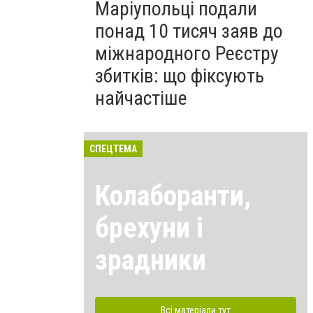
Маріупольці подали
понад 10 тисяч заяв до
міжнародного Реєстру
збитків: що фіксують
найчастіше
СПЕЦТЕМА
Колаборанти,
брехуни і
зрадники
Всі матеріали тут