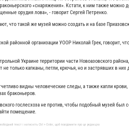
раконьерского «снаряжения». Кстати, к ним также можно 
енные орудия лова», - говорит Сергей Петренко.
ют, что такой же музей можно создать и на базе Приазовс
ой районной организации УООР Николай Грек, говорит, чт
нтрольной Украине территории части Новоазовского района,
т не только капканы, петли, крючья, но и застрявших в них 
тчетливо видны человеческие следы, а также капли крови,
вах браконьеров.
вского гослесхоза не против, чтобы подобный музей был с
найти помещение.
бхідний текст і натисніть Ctrl + Enter, щоб повідомити про це редакцію