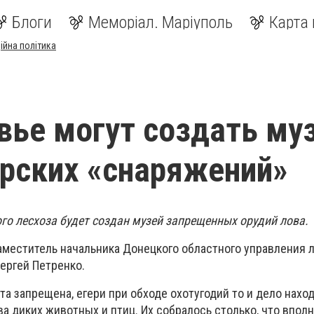
Блоги
Меморіал. Маріуполь
Карта 
ійна політика
вье могут создать му
рских «снаряжений»
го лесхоза будет создан музей запрещенных орудий лова.
аместитель начальника Донецкого областного управления л
ергей Петренко.
ота запрещена, егери при обходе охотугодий то и дело нахо
а диких животных и птиц. Их собралось столько, что впол