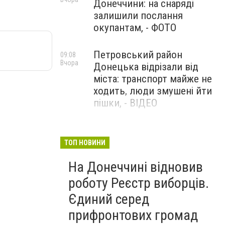
Донеччини: на снаряді
залишили послання
окупантам, - ФОТО
Петровський район
09:08
Вчора
Донецька відрізали від
міста: транспорт майже не
ходить, люди змушені йти
пішки, - ВІДЕО
1624 день повномасштабної
08:54
Вчора
війни. РФ вдарила
ТОП НОВИНИ
«Іскандерами» по Київщині і
На Донеччині відновив
столиці. 15 людей загинули.
В Росії палають
роботу Реєстр виборців.
енергопідстанції та
Єдиний серед
черговий WB
прифронтових громад