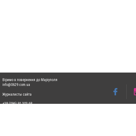
Віримо в повернення до Маріуполя
info@0629.com.ua
Журналисты сайта
+38 (096) 91 303 68
Допускається цитування матеріалів без отримання попередньої згоди 0629.com.ua за
пошукових систем гіперпосилання на цитовані статті не нижче другого абзацу в тек
Матеріали з плашками "Новини компаній", "Промо", "Партнерський матеріал", "Партнер