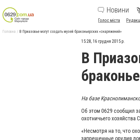
Новини
Голос міста
Редакц
Головна
В Приазовье могут создать музей браконьерских «снаряжений»
15:28, 16 грудня 2015 р.
В Приазо
браконье
На базе Краснолиманско
Об этом 0629 сообщил з
охотничьего хозяйства С
«Несмотря на то, что ох
запрещенные орудия лов