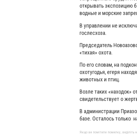
открывать экспозицию б
водные и морские запрещ
В управлении не исключа
гослесхоза.
Председатель Новоазовск
«тихая» охота.
По его словам, на подко
охотугодья, егеря находя
животных и птиц.
Возле таких «находок» о
свидетельствует о жерт
В администрации Приазо
базе. Осталось только 
Якщо ви помітили помилку, виділіть нео