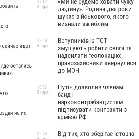
«Ми не будемо ховати чужу
16:17
добавить
Вчора
людину». Родина два роки
шукає військового, якого
визнали загиблим
кого
Вступників із ТОТ
15:04
о сейчас идет
Вчора
змушують робити селфі та
надсилати геолокацію:
правозахисники звернулися
 где остались
до МОН
диких
Путін дозволив членам
10:56
Вчора
 что
банд і
наркоконтрабандистам
підписувати контракти з
оздан на их
армією РФ
Від тих, хто зберігає історію
09:43
Вчора