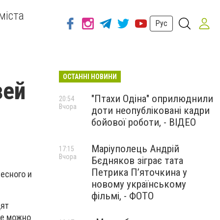
міста
Рус
ОСТАННІ НОВИНИ
зей
"Птахи Одіна" оприлюднили
20:54
Вчора
доти неопубліковані кадри
бойової роботи, - ВІДЕО
Маріуполець Андрій
17:15
Вчора
Бєдняков зіграє тата
Петрика П’яточкина у
есного и
новому українському
фільмі, - ФОТО
дят
не можно