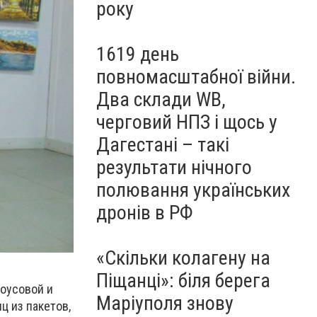
року
1619 день
повномасштабної війни.
Два склади WB,
черговий НПЗ і щось у
Дагестані – такі
результати нічного
полювання українських
дронів в РФ
«Скільки колагену на
.
Піщанці»: біля берега
оусовой и
Маріуполя знову
ц из пакетов,