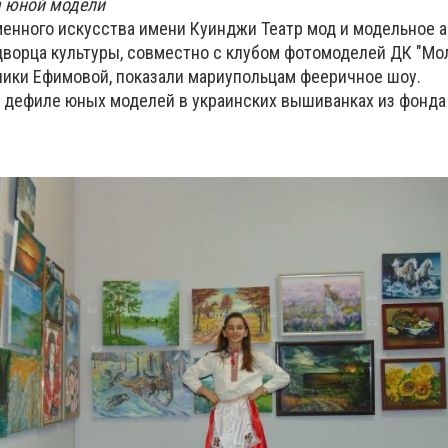
а юной модели
менного искусства имени Куинджи Театр мод и модельное а
дворца культуры, совместно с клубом фотомоделей ДК "М
ики Ефимовой, показали мариупольцам фееричное шоу.
 дефиле юных моделей в украинских вышиванках из фонда