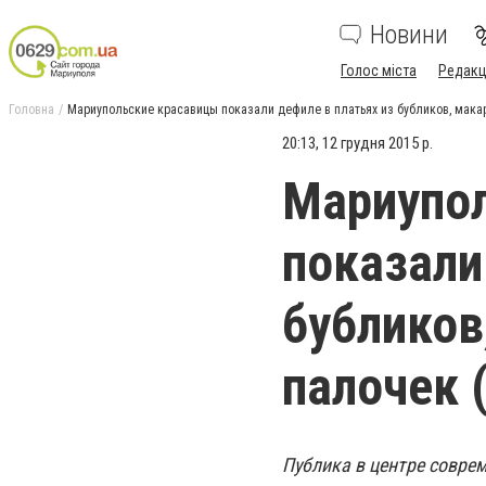
Новини
Голос міста
Редакц
Головна
Мариупольские красавицы показали дефиле в платьях из бубликов, мак
20:13, 12 грудня 2015 р.
Мариупо
показали
бубликов
палочек
Публика в центре совре