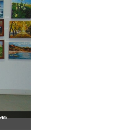
очек
Мариупольские красавицы показали дефиле в плать
(ФОТОРЕПОРТАЖ) (фото) - фото 5