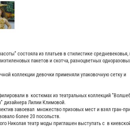
асоты" состояла из платьев в стилистике средневековья,
лиэтиленовых пакетов и скотча, разноцветных одноразовых
чной коллекции девочки применяли упаковочную сетку и
илировали в костюмах из театральных коллекций "Волшеб
" дизайнера Лилии Климовой.
ектив завоевал множество призовых мест и взял гран-при
вовало более 20 посольств.
того Николая театр моды приглашен выступать с в киевско