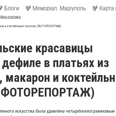
Блоги
Меморіал. Маріуполь
Карта 
ійна політика
арон и коктейльных палочек (ФОТОРЕПОРТАЖ)
льские красавицы
 дефиле в платьях из
, макарон и коктейль
 (ФОТОРЕПОРТАЖ)
менного искусства была удивлена четырёхкилограммовым