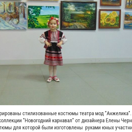
рированы стилизованные костюмы театра мод ”Анжелика"
оллекции "Новогодний карнавал" от дизайнера Елены Черн
стюмы для которой были изготовлены руками юных участни