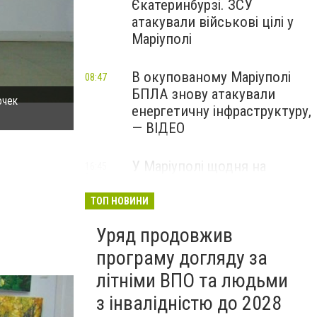
Єкатеринбурзі. ЗСУ
атакували військові цілі у
Маріуполі
В окупованому Маріуполі
08:47
БПЛА знову атакували
очек
Мариупольские красавицы показали дефиле в плать
енергетичну інфраструктуру,
(ФОТОРЕПОРТАЖ) (фото) - фото 1
— ВІДЕО
У Маріуполі щодня на
16:45
Вчора
чотири години
відключатимуть світло: це
ТОП НОВИНИ
вплине на подачу води
Уряд продовжив
програму догляду за
літніми ВПО та людьми
з інвалідністю до 2028