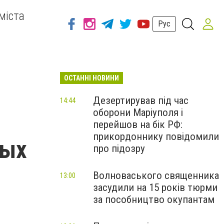
міста
Рус
ОСТАННІ НОВИНИ
Дезертирував під час
14:44
оборони Маріуполя і
перейшов на бік РФ:
прикордоннику повідомили
ных
про підозру
Волноваського священника
13:00
засудили на 15 років тюрми
за пособництво окупантам