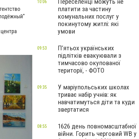
Переселенці можуть не
10:06
платити за частину
гентство
комунальних послуг у
олодёжный"
покинутому житлі: які
умови
 центра
П’ятьох українських
09:53
підлітків евакуювали з
тимчасово окупованої
території, - ФОТО
У маріупольських школах
09:35
триває набір учнів: як
навчатимуться діти та куди
звертатися
1626 день повномасштабної
08:55
війни. Горить черговий WB у