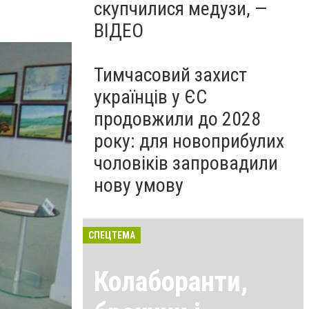
скупчилися медузи, —
ВІДЕО
Тимчасовий захист
українців у ЄС
продовжили до 2028
року: для новоприбулих
чоловіків запровадили
нову умову
СПЕЦТЕМА
Колаборанти,