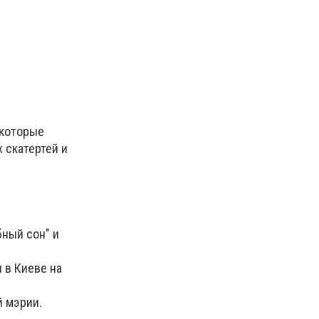
 которые
 скатертей и
ный сон" и
 в Киеве на
й мэрии.