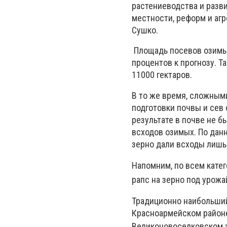
растениеводства и разв
местности, реформ и а
Сушко.
Площадь посевов озимых
процентов к прогнозу. Т
11000 гектаров.
В то же время, сложными
подготовки почвы и сев 
результате в почве не 
всходов озимых. По дан
зерно дали всходы лишь
Напомним, по всем кате
рапс на зерно под урожа
Традиционно наибольший 
Красноармейском районе
Великоновоселковском з