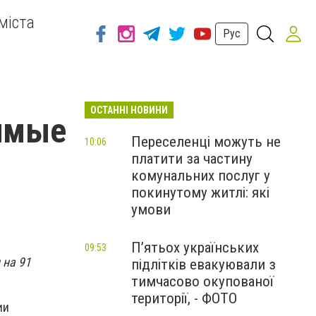
міста
Рус
ОСТАННІ НОВИНИ
зимые
Переселенці можуть не
10:06
платити за частину
комунальних послуг у
покинутому житлі: які
умови
П’ятьох українських
09:53
 на 91
підлітків евакуювали з
тимчасово окупованої
території, - ФОТО
ии