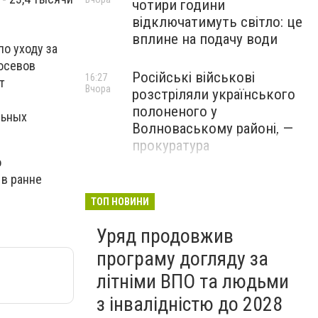
чотири години
відключатимуть світло: це
вплине на подачу води
по уходу за
осевов
Російські військові
16:27
т
Вчора
розстріляли українського
полоненого у
льных
Волноваському районі, —
прокуратура
о
 в ранне
У Маріуполі окупаційна
16:06
Вчора
адміністрація оскаржує
ТОП НОВИНИ
визнане російськими
Уряд продовжив
судами право власності на
житло
програму догляду за
літніми ВПО та людьми
з інвалідністю до 2028