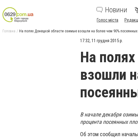
Новини
Голос міста
Редакц
Головна
На полях Донецкой области озимые взошли на более чем 90% посеянны
17:32, 11 грудня 2015 р.
На полях
взошли н
посеянн
В начале декабря озимы
процента посеянных пл
Об этом сообщил началь