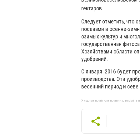
гектаров.
Следует отметить, что с
посевами в осенне-зимн
озимых культур и многол
государственная фитоса
Хозяйствами области оп
удобрений.
С января 2016 будет пр
производства. Эти удоб
весенний период и севе 
Якщо ви помітили помилку, виділіть нео