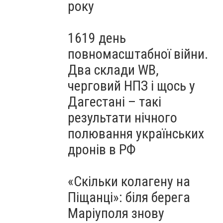
року
1619 день
повномасштабної війни.
Два склади WB,
черговий НПЗ і щось у
Дагестані – такі
результати нічного
полювання українських
дронів в РФ
«Скільки колагену на
Піщанці»: біля берега
Маріуполя знову