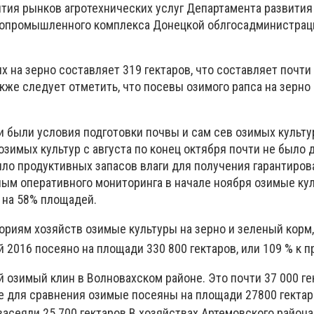
ития рынков агротехнических услуг Департамента развития
гропромышленного комплекса Донецкой облгосадминистрац
 на зерно составляет 319 гектаров, что составляет почти
акже следует отметить, что посевы озимого рапса на зерн
 были условия подготовки почвы и сам сев озимых культур
озимых культур с августа по конец октября почти не было 
было продуктивных запасов влаги для получения гарантиро
ным оперативного мониторинга в начале ноября озимые ку
 на 58% площадей.
гориям хозяйств озимые культуры на зерно и зеленый корм
й 2016 посеяно на площади 330 800 гектаров, или 109 % к п
озимый клин в Волновахском районе. Это почти 37 000 ге
 для сравнения озимые посеяны на площади 27800 гектаро
асеяли 25 700 гектаров.
В хозяйствах Артемовского района 