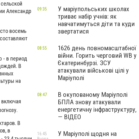
 сельской
У маріупольських школах
09:35
ии Александр
триває набір учнів: як
навчатимуться діти та куди
звертатися
 сто восемь
о составляют
1626 день повномасштабної
08:55
війни. Горить черговий WB у
 - в период
Єкатеринбурзі. ЗСУ
дождей. В
атакували військові цілі у
ванных
Маріуполі
льтуры на
В окупованому Маріуполі
08:47
, включая
БПЛА знову атакували
енергетичну інфраструктуру,
рогнозу.
— ВІДЕО
ктаров. В
в, в
У Маріуполі щодня на
16:45
- 23,4 тысячи
Вчора