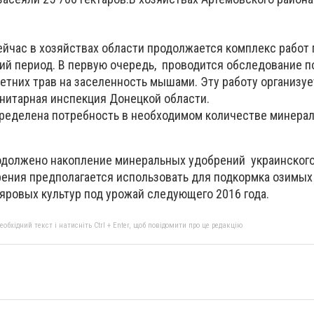
ейчас в хозяйствах области продолжается комплекс работ 
ий период. В первую очередь, проводится обследование п
етних трав на заселенность мышами. Эту работу организуе
нитарная инспекция Донецкой области.
ределена потребность в необходимом количестве минера
одолжено накопление минеральных удобрений украинског
рения предполагается использовать для подкормка озимых
яровых культур под урожай следующего 2016 года.
бхідний текст і натисніть Ctrl + Enter, щоб повідомити про це редакцію