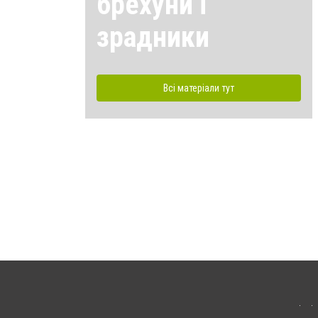
брехуни і
зрадники
Всі матеріали тут