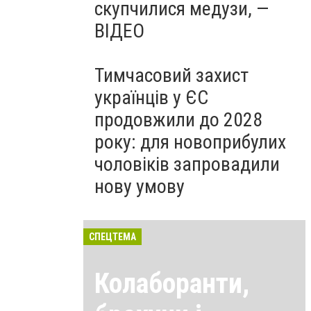
скупчилися медузи, —
ВІДЕО
Тимчасовий захист
українців у ЄС
продовжили до 2028
року: для новоприбулих
чоловіків запровадили
нову умову
СПЕЦТЕМА
Колаборанти,