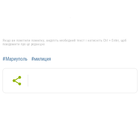
Якщо ви помітили помилку, виділіть необхідний текст і натисніть Ctrl + Enter, щоб
повідомити про це редакцію
#Мариуполь
#милиция