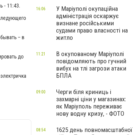
 - 11:43.
У Маріуполі окупаційна
16:06
адміністрація оскаржує
 следующего
визнане російськими
судами право власності на
ибывать – в
житло
В окупованому Маріуполі
11:21
ировать до
повідомляють про гучний
вибух на тлі загрози атаки
БПЛА
 электричка
Черги біля криниць і
09:00
захмарні ціни у магазинах:
як Маріуполь переживає
нову водну кризу, - ФОТО
1625 день повномасштабної
08:54