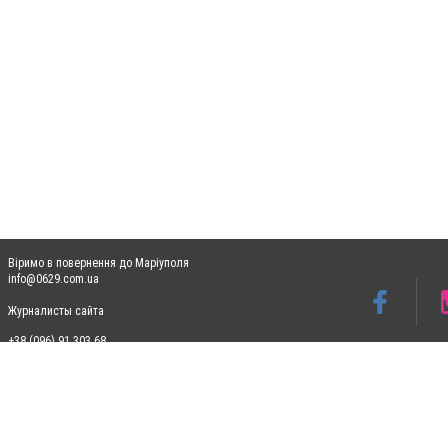
Віримо в повернення до Маріуполя
info@0629.com.ua
Журналисты сайта
+38 (096) 91 303 68
Допускається цитування матеріалів без отримання попередньої згоди 0629.com.ua за
пошукових систем гіперпосилання на цитовані статті не нижче другого абзацу в тек
Матеріали з плашками "Новини компаній", "Промо", "Партнерський матеріал", "Партнер