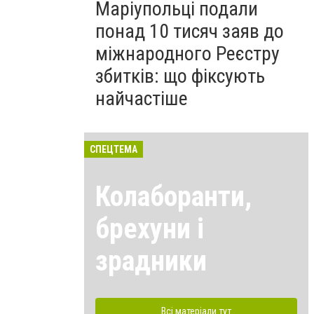
Маріупольці подали
понад 10 тисяч заяв до
міжнародного Реєстру
збитків: що фіксують
найчастіше
СПЕЦТЕМА
Колаборанти,
брехуни і
зрадники
Всі матеріали тут