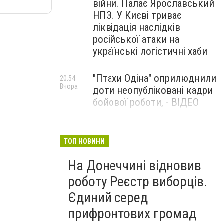
війни. Палає Ярославський
НПЗ. У Києві триває
ліквідація наслідків
російської атаки на
українські логістичні хаби
"Птахи Одіна" оприлюднили
20:54
Вчора
доти неопубліковані кадри
бойової роботи, - ВІДЕО
Маріуполець Андрій
17:15
Вчора
Бєдняков зіграє тата
ТОП НОВИНИ
Петрика П’яточкина у
На Донеччині відновив
новому українському
фільмі, - ФОТО
роботу Реєстр виборців.
Єдиний серед
прифронтових громад