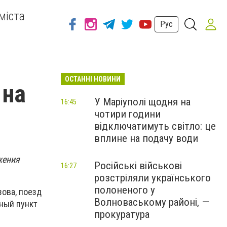
міста
Рус
ОСТАННІ НОВИНИ
 на
У Маріуполі щодня на
16:45
чотири години
відключатимуть світло: це
вплине на подачу води
жения
Російські військові
16:27
розстріляли українського
полоненого у
ова, поезд
Волноваському районі, —
чный пункт
прокуратура