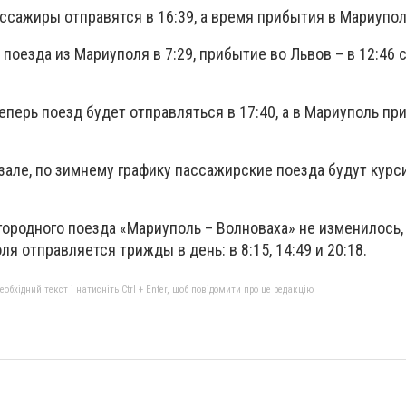
ссажиры отправятся в 16:39, а время прибытия в Мариуполь
поезда из Мариуполя в 7:29, прибытие во Львов – в 12:46
еперь поезд будет отправляться в 17:40, а в Мариуполь пр
зале, по зимнему графику пассажирские поезда будут курс
городного поезда «Мариуполь – Волноваха» не изменилось,
я отправляется трижды в день: в 8:15, 14:49 и 20:18.
бхідний текст і натисніть Ctrl + Enter, щоб повідомити про це редакцію