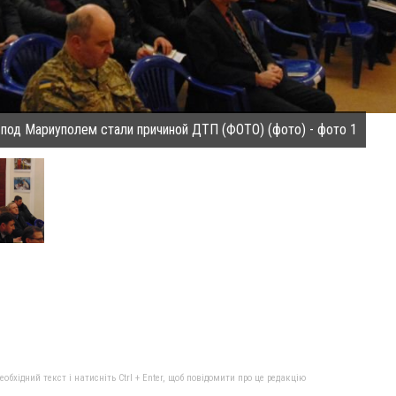
 под Мариуполем стали причиной ДТП (ФОТО) (фото) - фото 1
бхідний текст і натисніть Ctrl + Enter, щоб повідомити про це редакцію