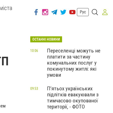
міста
Рус
ОСТАННІ НОВИНИ
Переселенці можуть не
10:06
платити за частину
ТП
комунальних послуг у
покинутому житлі: які
умови
П’ятьох українських
09:53
підлітків евакуювали з
тимчасово окупованої
ием
території, - ФОТО