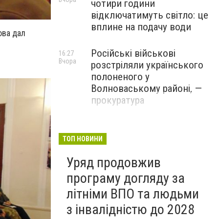
чотири години
відключатимуть світло: це
вплине на подачу води
ова дал
Російські військові
16:27
Вчора
розстріляли українського
полоненого у
Волноваському районі, —
прокуратура
У Маріуполі окупаційна
16:06
Вчора
адміністрація оскаржує
ТОП НОВИНИ
визнане російськими
Уряд продовжив
судами право власності на
житло
програму догляду за
літніми ВПО та людьми
з інвалідністю до 2028