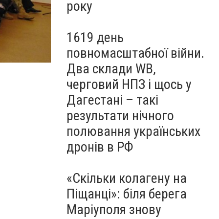
року
1619 день
повномасштабної війни.
Два склади WB,
Бетонные блоки на дороге под Мариуполем стали 
черговий НПЗ і щось у
Дагестані – такі
результати нічного
полювання українських
дронів в РФ
«Скільки колагену на
Піщанці»: біля берега
Маріуполя знову