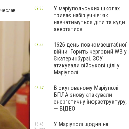
У маріупольських школах
09:35
ячеслав
триває набір учнів: як
навчатимуться діти та куди
звертатися
1626 день повномасштабної
08:55
війни. Горить черговий WB у
Єкатеринбурзі. ЗСУ
атакували військові цілі у
Маріуполі
В окупованому Маріуполі
08:47
БПЛА знову атакували
енергетичну інфраструктуру,
— ВІДЕО
У Маріуполі щодня на
16:45
Вчора