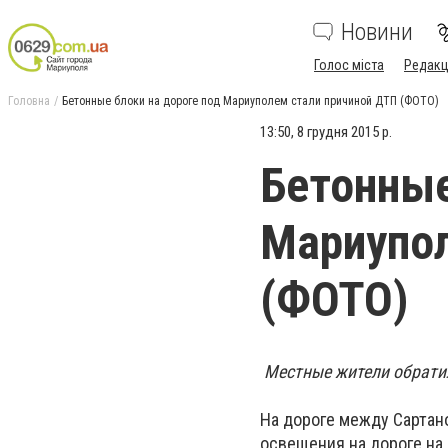
Новини
Голос міста
Редакц
Головна
Бетонные блоки на дороге под Мариуполем стали причиной ДТП (ФОТО)
13:50, 8 грудня 2015 р.
Бетонные
Мариупол
(ФОТО)
Местные жители обрати
На дороге между Сартано
освещения на дороге на