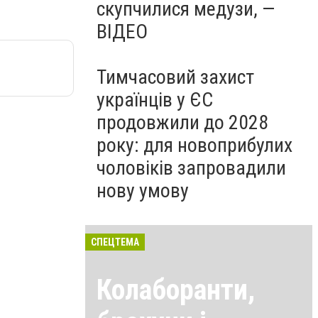
скупчилися медузи, —
ВІДЕО
Тимчасовий захист
українців у ЄС
продовжили до 2028
року: для новоприбулих
чоловіків запровадили
нову умову
СПЕЦТЕМА
Колаборанти,