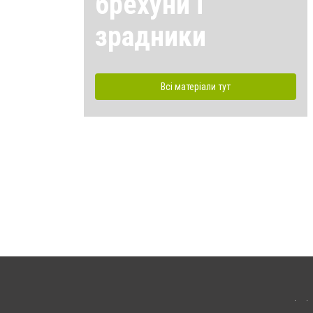
брехуни і
зрадники
Всі матеріали тут