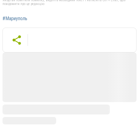
Якщо ви помітили помилку, виділіть необхідний текст і натисніть Ctrl + Enter, щоб
повідомити про це редакцію
#Мариуполь