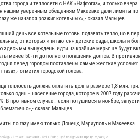
тва города и теплосети с НАК «Нафтогаз», и только вчера
я нашим уверенным обещаниям Макеевке дали лимиты по г
разу же начался розжиг котельных»,- сказал Мальцев.
няшний день все котельные готовы подавать тепло, но в пе
тельные, от которых «питаются» детские сады, школы и бо
то здесь мы вынуждены идти на крайние меры: не будут в
аты менее 50-ти до полного погашения долгов. В противно
егодня перед городом поставлены самые жесткие условия: 
 газа»,- отметил городской голова.
ца теплосеть должна оплатить долг в размере 1,8 млн. грн
только один – население города, которое в 2007 году рассч
%. В противном случае… если потушимся в ноябре, запусти
блематично»,- сказал Мальцев.
миты по газу имею только Донецк, Мариуполь и Макеевка.
бхідний текст і натисніть Ctrl + Enter, щоб повідомити про це редакцію