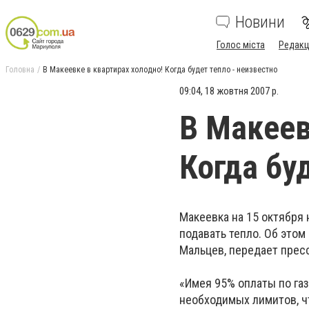
Новини
Голос міста
Редакц
Головна
В Макеевке в квартирах холодно! Когда будет тепло - неизвестно
09:04, 18 жовтня 2007 р.
В Макеев
Когда бу
Макеевка на 15 октября
подавать тепло. Об этом
Мальцев, передает прес
«Имея 95% оплаты по газ
необходимых лимитов, ч