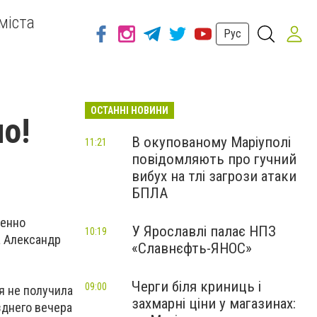
міста
Рус
ОСТАННІ НОВИНИ
о!
В окупованому Маріуполі
11:21
повідомляють про гучний
вибух на тлі загрози атаки
БПЛА
менно
У Ярославлі палає НПЗ
10:19
а Александр
«Славнєфть-ЯНОС»
Черги біля криниць і
09:00
я не получила
захмарні ціни у магазинах:
зднего вечера