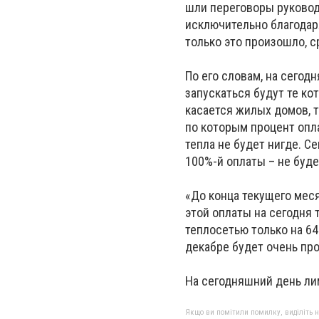
шли переговоры руководс
исключительно благодар
только это произошло, с
По его словам, на сегод
запускаться будут те ко
касается жилых домов, 
по которым процент опл
тепла не будет нигде. С
100%-й оплаты – не будет
«До конца текущего меся
этой оплаты на сегодня 
теплосетью только на 64
декабре будет очень про
На сегодняшний день ли
Якщо ви помітили помилку, виділіть нео