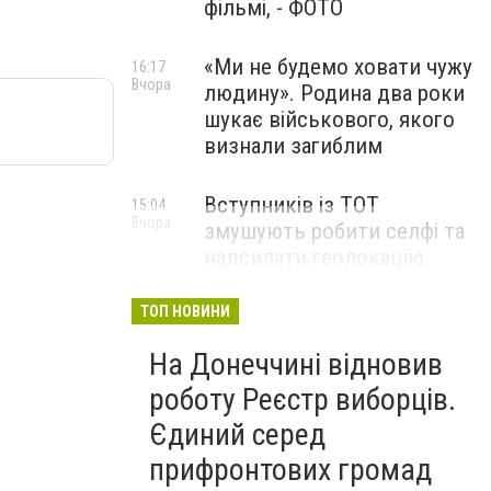
фільмі, - ФОТО
«Ми не будемо ховати чужу
16:17
Вчора
людину». Родина два роки
шукає військового, якого
визнали загиблим
Вступників із ТОТ
15:04
Вчора
змушують робити селфі та
надсилати геолокацію:
правозахисники звернулися
до МОН
ТОП НОВИНИ
На Донеччині відновив
роботу Реєстр виборців.
Єдиний серед
прифронтових громад