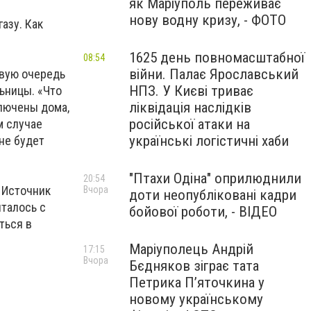
як Маріуполь переживає
нову водну кризу, - ФОТО
азу. Как
1625 день повномасштабної
08:54
війни. Палає Ярославський
рвую очередь
НПЗ. У Києві триває
льницы. «Что
ліквідація наслідків
ключены дома,
російської атаки на
м случае
українські логістичні хаби
не будет
"Птахи Одіна" оприлюднили
20:54
. Источник
Вчора
доти неопубліковані кадри
италось с
бойової роботи, - ВІДЕО
ться в
Маріуполець Андрій
17:15
Вчора
Бєдняков зіграє тата
Петрика П’яточкина у
новому українському