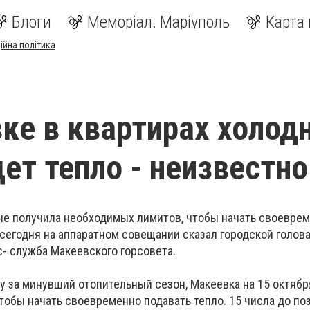
Блоги
Меморіал. Маріуполь
Карта 
ійна політика
ке в квартирах холодн
дет тепло - неизвестно
 не получила необходимых лимитов, чтобы начать своевре
 сегодня на аппаратном совещании сказал городской голов
с- служба Макеевского горсовета.
у за минувший отопительный сезон, Макеевка на 15 октябр
тобы начать своевременно подавать тепло. 15 числа до по