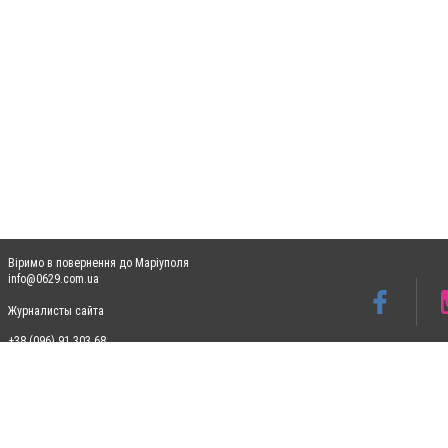
Віримо в повернення до Маріуполя
info@0629.com.ua
Журналисты сайта
+38 (096) 91 303 68
Допускається цитування матеріалів без отримання попередньої згоди 0629.com.ua за
пошукових систем гіперпосилання на цитовані статті не нижче другого абзацу в тек
Матеріали з плашками "Новини компаній", "Промо", "Партнерський матеріал", "Партнер