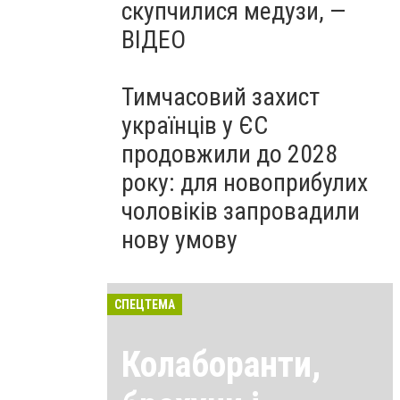
скупчилися медузи, —
ВІДЕО
Тимчасовий захист
українців у ЄС
продовжили до 2028
року: для новоприбулих
чоловіків запровадили
нову умову
СПЕЦТЕМА
Колаборанти,