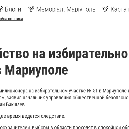
Блоги
Меморіал. Маріуполь
Карта 
ійна політика
ство на избирательн
в Мариуполе
илиционера на избирательном участке № 51 в Мариуполе н
м, заявил начальник управления общественной безопасн
ий Бакшаев.
щее время ведется следствие.
воохранителей, выборы в области проходят в спокойной об