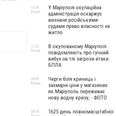
У Маріуполі окупаційна
16:06
Вчора
адміністрація оскаржує
визнане російськими
судами право власності на
житло
В окупованому Маріуполі
11:21
Вчора
повідомляють про гучний
вибух на тлі загрози атаки
БПЛА
Черги біля криниць і
09:00
Вчора
захмарні ціни у магазинах:
як Маріуполь переживає
нову водну кризу, - ФОТО
1625 день повномасштабної
08:54
Вчора