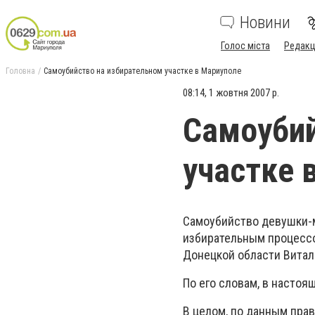
Новини
Голос міста
Редакц
Головна
Самоубийство на избирательном участке в Мариуполе
08:14, 1 жовтня 2007 р.
Самоубий
участке 
Самоубийство девушки-м
избирательным процессо
Донецкой области Витал
По его словам, в настоя
В целом, по данным пра