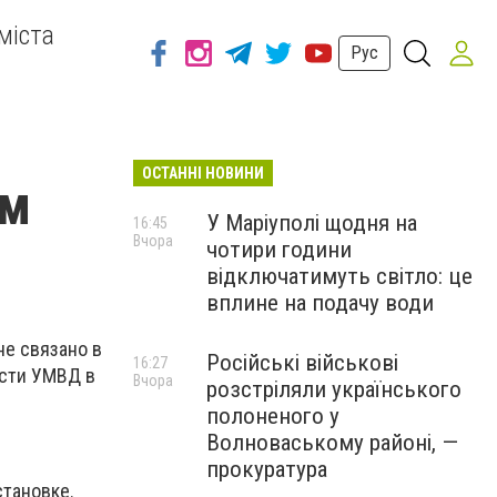
міста
Рус
ОСТАННІ НОВИНИ
ом
У Маріуполі щодня на
16:45
Вчора
чотири години
відключатимуть світло: це
вплине на подачу води
е связано в
Російські військові
16:27
ости УМВД в
Вчора
розстріляли українського
полоненого у
Волноваському районі, —
прокуратура
становке.