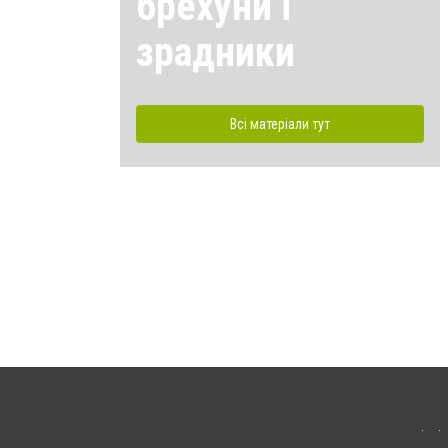
брехуни і
зрадники
Всі матеріали тут