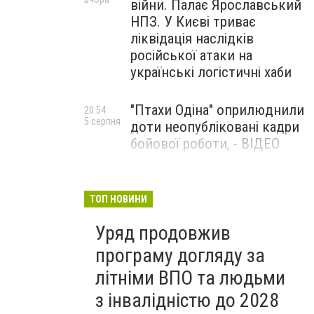
війни. Палає Ярославський
НПЗ. У Києві триває
ліквідація наслідків
російської атаки на
українські логістичні хаби
"Птахи Одіна" оприлюднили
20:54
5 серпня
доти неопубліковані кадри
бойової роботи, - ВІДЕО
Маріуполець Андрій
17:15
5 серпня
Бєдняков зіграє тата
ТОП НОВИНИ
Петрика П’яточкина у
Уряд продовжив
новому українському
фільмі, - ФОТО
програму догляду за
літніми ВПО та людьми
з інвалідністю до 2028