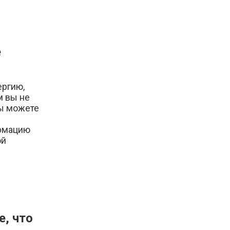
е
ергию,
м вы не
вы можете
ормацию
ой
е, что