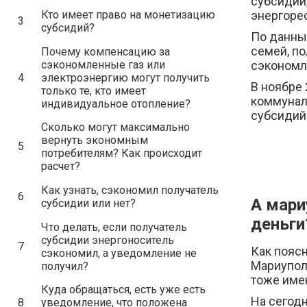
субсидии
Кто имеет право на монетизацию
энергорес
3
субсидий?
По данным
семей, п
Почему компенсацию за
сэкономленные газ или
сэкономл
4
электроэнергию могут получить
В ноябре 
только те, кто имеет
коммунал
индивидуальное отопление?
субсидий
Сколько могут максимально
вернуть экономным
5
потребителям? Как происходит
расчет?
Как узнать, сэкономил получатель
6
А мари
субсидии или нет?
деньги
Что делать, если получатель
субсидии энергоноситель
7
Как пояс
сэкономил, а уведомление не
Мариупол
получил?
тоже име
Куда обращаться, есть уже есть
На сегод
8
уведомление, что положена