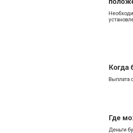
положе
Необходи
установле
Когда 
Выплата с
Где мо
Деньги бу