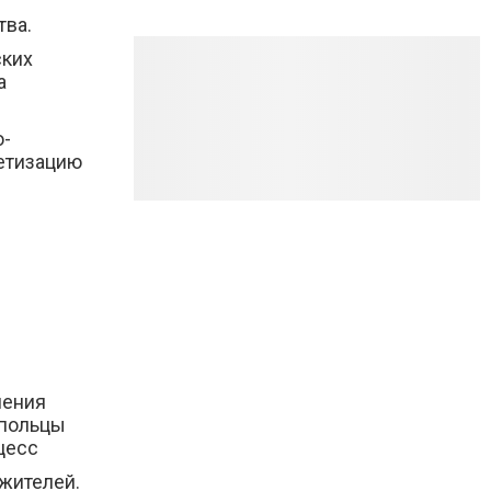
тва.
ских
а
о-
нетизацию
ления
упольцы
цесс
жителей.