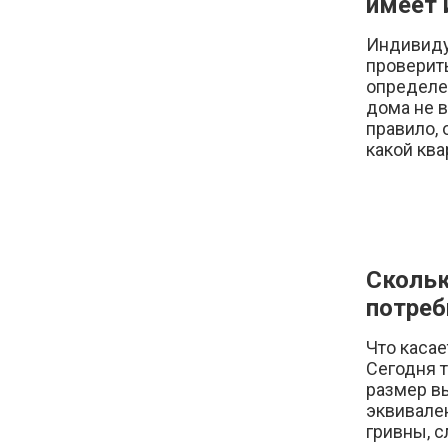
имеет 
Индивиду
проверить
определе
дома не в
правило,
какой ква
Скольк
потреб
Что касае
Сегодня 
размер вы
эквивален
гривны, с