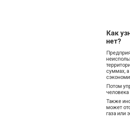
Как уз
нет?
Предприя
неисполь
территор
суммах, а
сэкономи
Потом уп
человека 
Также ин
может от
газа или 