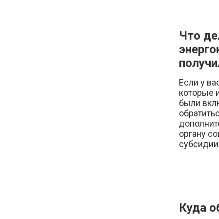
Что де
энерго
получи
Если у ва
которые и
были вкл
обратитьс
дополнит
органу с
субсидии
Куда о