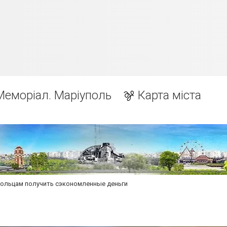
Меморіал. Маріуполь
Карта міста
польцам получить сэкономленные деньги