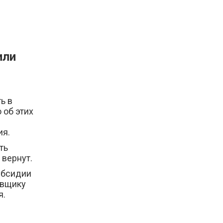
или
ь в
 об этих
ия.
ть
 вернут.
убсидии
авщику
я.