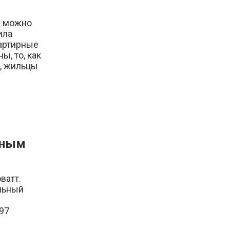
е можно
ила
вартирные
, то, как
ь, жильцы
мным
ватт.
альный
,97