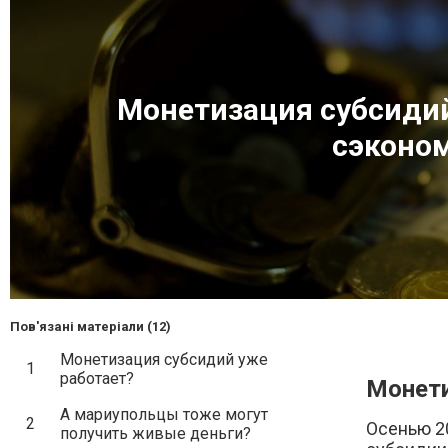
Монетизация субсидий
сэконо
Пов'язані матеріали (12)
Монетизация субсидий уже
1
работает?
Монети
А мариупольцы тоже могут
2
Осенью 2
получить живые деньги?