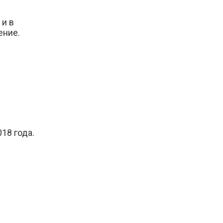
 и в
ение.
18 года.