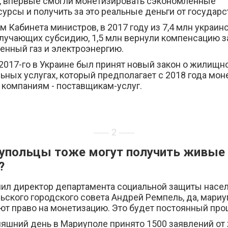
, впервые смогли монетизировать сэкономленные
урсы и получить за это реальные деньги от государс
 Кабинета министров, в 2017 году из 7,4 млн украин
олучающих субсидию, 1,5 млн вернули компенсацию з
енный газ и электроэнергию.
2017-го в Украине был принят новый закон о жилищн
ьных услугах, который предполагает с 2018 года мо
 компаниям - поставщикам-услуг.
2
упольцы тоже могут получить живые
?
нил директор департамента социальной защиты насе
ьского городского совета Андрей Ремпель, да, мари
ют право на монетизацию. Это будет постоянный про
няшний день в Мариуполе принято 1500 заявлений от 