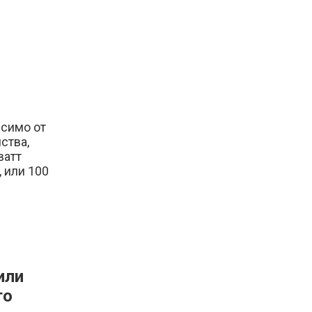
исимо от
ства,
ватт
 или 100
или
то