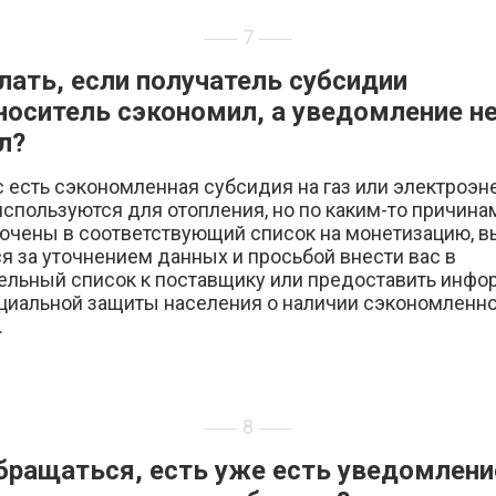
7
лать, если получатель субсидии
носитель сэкономил, а уведомление н
л?
с есть сэкономленная субсидия на газ или электроэн
спользуются для отопления, но по каким-то причина
ючены в соответствующий список на монетизацию, 
я за уточнением данных и просьбой внести вас в
ельный список к поставщику или предоставить инф
оциальной защиты населения о наличии сэкономленн
.
8
бращаться, есть уже есть уведомлени