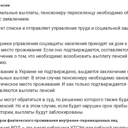
енсии
иальные выплаты, пенсионеру-переселенцу необходимо об
с заявлением.
т списки и отправляет управление труда и социальной з
удники управления соцзащиты населения приходят на дом к
место проживания. Если оно подтверждается, составляетс
ение о том, что необходимо возобновить выплату пенсий
сию.
вание в Украине не подтверждено, выдается заключение 
ьных выплат. В этом случае пенсионеру необходимо зано
тическое место проживания. И как только подтверждаетс
вляются выплаты пенсий.
ы могут обратиться в суд, по решению которого также буд
енсий. Но и в этом случае, если будет нарушен срок пребы
тории, выплаты будут заблокированы.
рок фактического проживания внутренне-перемещенных лиц
ния ВПЛ – это визит работника УТСЗН или рабочей групп