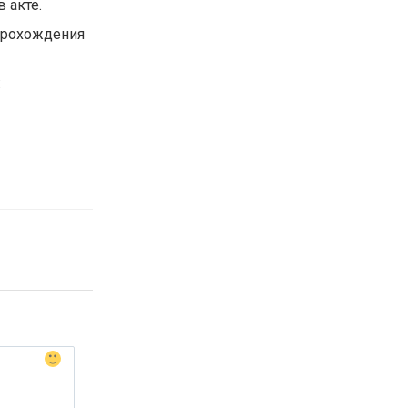
 акте.
 прохождения
: