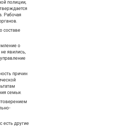
ной полиции,
утверждается
. Рабочая
органов.
о составе
омление о
 не явились,
 управление
ность причин
ической
льтатам
ия семьи.
стоверением
льно-
с есть другие