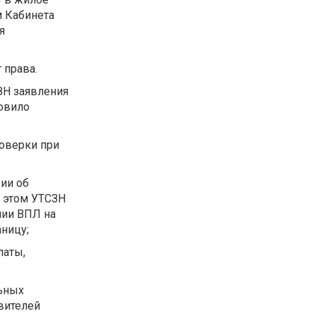
 Кабинета
я
 права.
ЗН заявления
новило
оверки при
ии об
 этом УТСЗН
нии ВПЛ на
ницу;
латы,
ьных
вителей