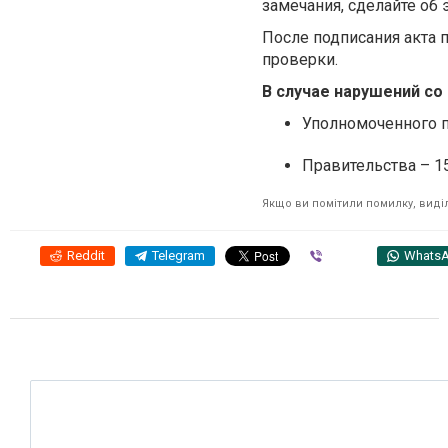
замечания, сделайте об
После подписания акта 
проверки.
В случае нарушений со
Уполномоченного по
Правительства – 15
Якщо ви помітили помилку, виділі
Reddit
Telegram
Viber
Whats