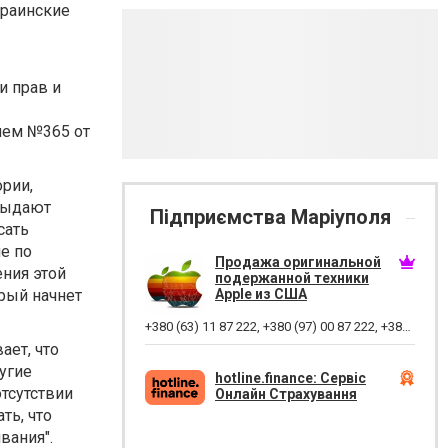
краинские
и прав и
ием №365 от
ории,
 выдают
Підприємства Маріуполя
сать
е по
Продажа оригинальной
ния этой
подержанной техники
рый начнет
Apple из США
+380 (63) 11 87 222
,
+380 (97) 00 87 222
,
+380 (66) 44 87 222
ает, что
угие
hotline.finance: Сервіс
тсутствии
Онлайн Страхування
ть, что
вания".