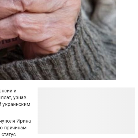
енсий и
плат, узнав
й украинским
иуполя Ирина
бо причинам
 статус