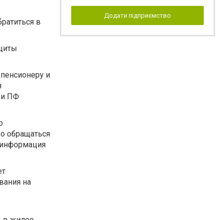
Додати підприємство
ратиться в
ащиты
 пенсионеру и
я
 и ПФ
о
во обращаться
я информация
ет
вания на
ы в жилое