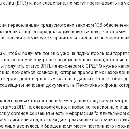
 лиц (ВПЛ) и, как следствие, не могут претендовать на у
сии переселенцам предусмотрено законом "Об обеспечени
ещенных лиц", а порядок социальных выплат, к которым
ло пенсии, регулируется правительственным постановлен
ам, чтобы получать пенсию уже на подконтрольной террит
равка о статусе внутренне перемещенного лица, которые
ы получить статус ВПЛ, пенсионерам с ОРДЛО нужно напи
ние, дождаться комиссии, которая проверит их нахождени
дтвердит достоверность указанных данных. После соблюде
 соцзащиты направят документы в Пенсионный фонд, кото
закона о правах внутренне перемещенных лиц предусматрив
татуса ВПЛ, а, следовательно, и права на пенсионные и др
ли у органов соцзащиты есть информация "о длительном о
месту жительства, которая дает разумные основания полага
е лицо вернулось к брошенному месту постоянного прожи