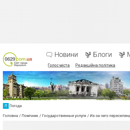
Новини
Блоги
Голос міста
Редакційна політика
П
Погода
Головна
Помічник
Государственные услуги
Из-за чего переселен