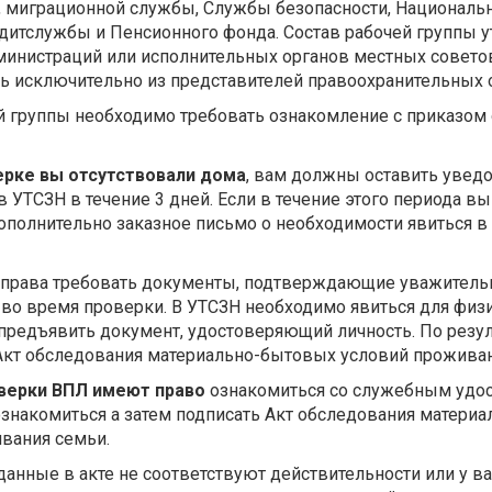
, миграционной службы, Службы безопасности, Националь
дитслужбы и Пенсионного фонда. Состав рабочей группы 
инистраций или исполнительных органов местных советов
ть исключительно из представителей правоохранительных 
й группы необходимо требовать ознакомление с приказом 
ерке вы отсутствовали дома
, вам должны оставить увед
 УТСЗН в течение 3 дней. Если в течение этого периода вы
полнительно заказное письмо о необходимости явиться в
т права требовать документы, подтверждающие уважитель
 во время проверки. В УТСЗН необходимо явиться для физ
 предъявить документ, удостоверяющий личность. По резу
Акт обследования материально-бытовых условий проживан
оверки ВПЛ имеют право
ознакомиться со служебным удо
знакомиться а затем подписать Акт обследования материа
вания семьи.
анные в акте не соответствуют действительности или у ва