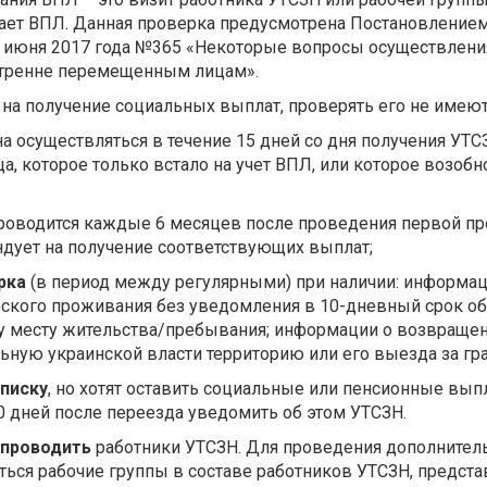
ает ВПЛ. Данная проверка предусмотрена Постановлением
8 июня 2017 года №365 «Некоторые вопросы осуществлени
тренне перемещенным лицам».
 на получение социальных выплат, проверять его не имеют
 осуществляться в течение 15 дней со дня получения УТС
а, которое только встало на учет ВПЛ, или которое возоб
роводится каждые 6 месяцев после проведения первой пр
ендует на получение соответствующих выплат;
рка
(в период между регулярными) при наличии: информац
ского проживания без уведомления в 10-дневный срок об
у месту жительства/пребывания; информации о возвраще
ную украинской власти территорию или его выезда за гра
писку
, но хотят оставить социальные или пенсионные вып
0 дней после переезда уведомить об этом УТСЗН.
 проводить
работники УТСЗН. Для проведения дополнител
ться рабочие группы в составе работников УТСЗН, предста