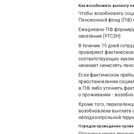
Как возобновить выплату п
Чтобы возобновить соц
Пенсионный фонд (ПФ) 
Ежедневно ПФ формируе
населения (УТСЗН).
В течение 15 дней сотр
проверяют фактическое 
соответствующее заключ
начинает начислять пен
Если фактическое пребы
приостановлении социал
в ПФ либо уточнять фак
о проживании - возобно
Кроме того, переселенц
возобновлена выплата п
неподконтрольной терри
Порядок проведения прове
Проверка места прожива