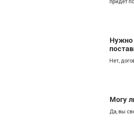
придет п
Нужно 
поста
Нет, дого
Могу л
Да, вы св