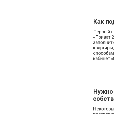
Как по
Первый ша
«Приват 
заполнит
квартиры,
способами
кабинет
«
Нужно 
собств
Некоторы