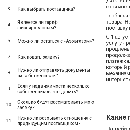
даты всем
стоимост
3
Как выбрать поставщика?
Глобальна
товара. 
Является ли тариф
4
поставку 
фиксированным?
С 1 авгус
5
Можно ли остаться с «Азовгазом»?
услугу - 
продлены
продолжат
7
Как подать заявку?
платежке.
который р
Нужно ли отправлять документы
8
механизм 
на собственность?
интернет 
Если у недвижимости несколько
9
собственников, что делать?
Сколько будут рассматривать мою
10
заявку?
Какие 
Нужно ли разрывать отношения с
11
предыдущим поставщиком?
Потребит