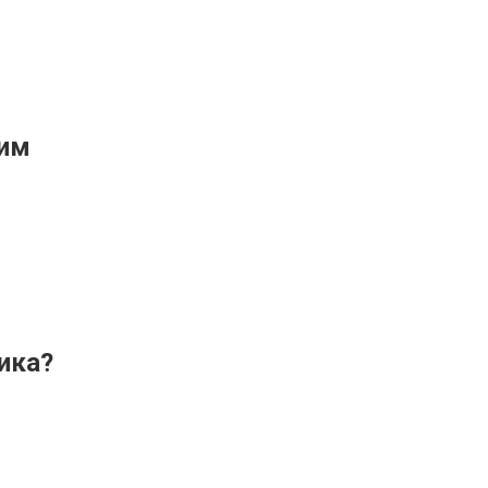
щим
ика?