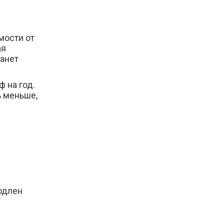
мости от
ая
танет
 на год.
ь меньше,
родлен