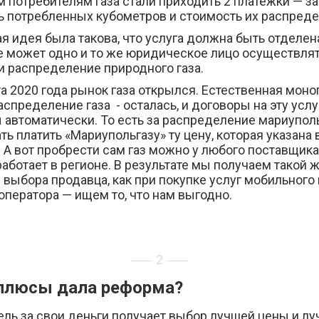
 потребителям газа стали приходить 2 платежки — за
ь потребленных кубометров и стоимость их распреде
я идея была такова, что услуга должна быть отделен
Не может одно и то же юридическое лицо осуществля
и распределение природного газа.
та 2020 года рынок газа открылся. Естественная моно
распределение газа - осталась, и договоры на эту услу
 автоматически. То есть за распределение мариупол
ь платить «Мариупольгазу» ту цену, которая указана 
 А вот пробрести сам газ можно у любого поставщика 
аботает в регионе. В результате мы получаем такой 
выбора продавца, как при покупке услуг мобильного
оператора — ищем то, что нам выгодно.
2
плюсы дала реформа?
ель за свои деньги получает выбор лучшей цены и л