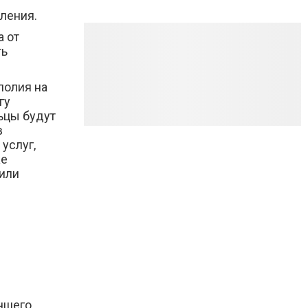
ления.
а от
ть
полия на
гу
ьцы будут
в
услуг,
же
 или
учшего