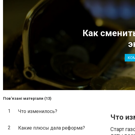
Как сменит
э
КО
Пов'язані матеріали (13)
1
Что изменилось?
Что из
2
Какие плюсы дала реформа?
Старт газ