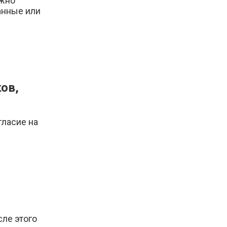
ожно
анные или
ов,
гласие на
сле этого