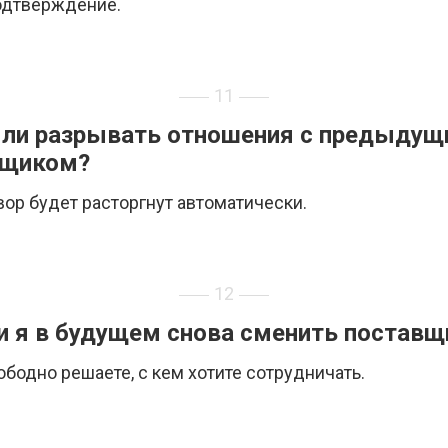
одтверждение.
11
ли разрывать отношения с предыду
вщиком?
вор будет расторгнут автоматически.
12
и я в будущем снова сменить поставщ
ободно решаете, с кем хотите сотрудничать.