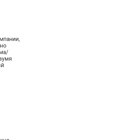
омпании,
жно
ма/
вумя
ый