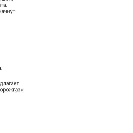
та.
начнут
.
едлагает
порожгаз»