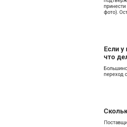
подтверж
принести 
фото). Ос
Если у
что де
Большинс
переход о
Скольк
Поставщик