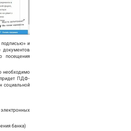
й подписью» и
е документов
о посещения
то необходимо
 придет ПДФ-
ан социальной
 электронных
ения банка)