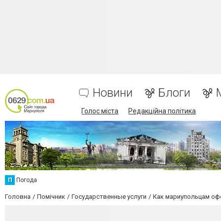
Новини
Блоги
Голос міста
Редакційна політика
П
Погода
Головна
Помічник
Государственные услуги
Как мариупольцам оф