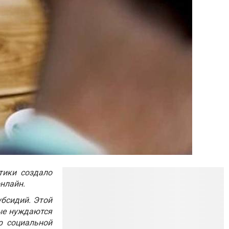
тики создало
онлайн.
убсидий. Этой
рые нуждаются
р социальной