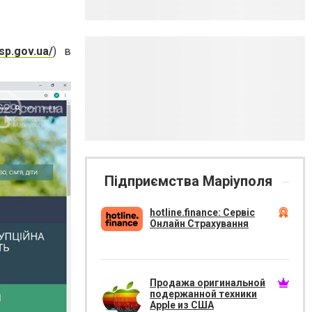
sp.gov.ua/
) в
Підприємства Маріуполя
hotline.finance: Сервіс
Онлайн Страхування
Продажа оригинальной
подержанной техники
Apple из США