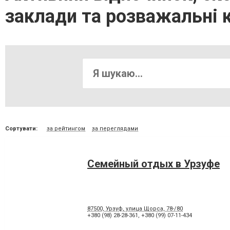
заклади та розважальні 
Сортувати:
за рейтингом
за переглядами
Семейный отдых в Урзуфе
87500, Урзуф, улица Щорса, 78-/80
+380 (98) 28-28-361
,
+380 (99) 07-11-434