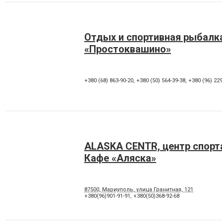
Отдых и спортивная рыбалк
«Простоквашино»
+380 (68) 863-90-20
,
+380 (50) 564-39-38
,
+380 (96) 229
ALASKA CENTR, центр спорта
Кафе «Аляска»
87500, Мариуполь, улица Гранитная, 121
+380(96)901-91-91
,
+380(50)368-92-68