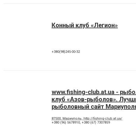
Конный клуб «Легион»
+380(98)245-00-32
www.fishing-club.at.ua - ры
клуб «Азов-рыболов». Лучш
рыболовный сайт Мариупол
87500, Мариуполь, http://fishing-club.at.ua/
+380 (96) 5678910
,
+380 (67) 7307859