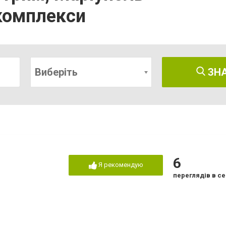
комплекси
Виберіть
ЗН
6
Я рекомендую
переглядів в се