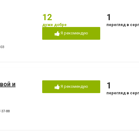
12
1
дуже добре
перегляд в сер
Я рекомендую
-03
вой и
1
Я рекомендую
перегляд в сер
-37-88