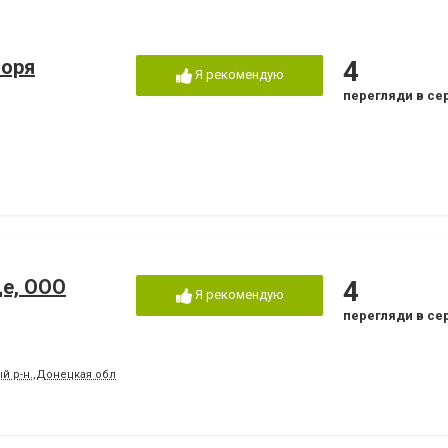
моря
4
Я рекомендую
перегляди в се
е, ООО
4
Я рекомендую
перегляди в се
ый р-н.,Донецкая обл