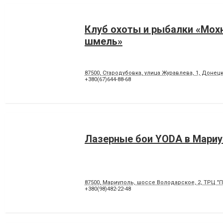
Клуб охоты и рыбалки «Мох
шмель»
87500, Стародубовка, улица Журавлева, 1, Донец
+380(67)644-88-68
Лазерные бои YODA в Мари
87500, Мариуполь, шоссе Володарское, 2, ТРЦ "П
+380(98)482-22-48