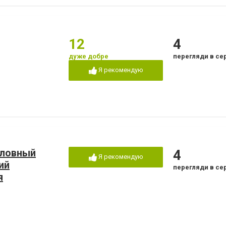
12
4
дуже добре
перегляди в се
Я рекомендую
боловный
4
Я рекомендую
ий
перегляди в се
я