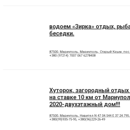
водоем «Зирка» отдых, рыб
беседки.
87500, Мариуполь, Мариуполь, Старый Крым, пос.
+380 (97214) 7007 067 6278408
Хуторок, загородный отдых
на ставке 10 км от Мариупо
2020-двухэтажный дом!!!
87500, Мариуполь, Навител N 47 04.544 E 37 24.795 А
+380(99)935-75-95
,
+380(96)229-26-49