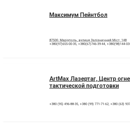
Максимум Пейнтбол
87500, Маріуполь, вулиця Залізничний Міст, 148
+380(97)655-00-35
,
+380(67)746-39-44
,
+380(98)144-03
ArtMax Лазертаг, Центр огне
тактической подготовки
+380 (95) 496-88-35
,
+380 (99) 771-71-62
,
+380 (63) 937