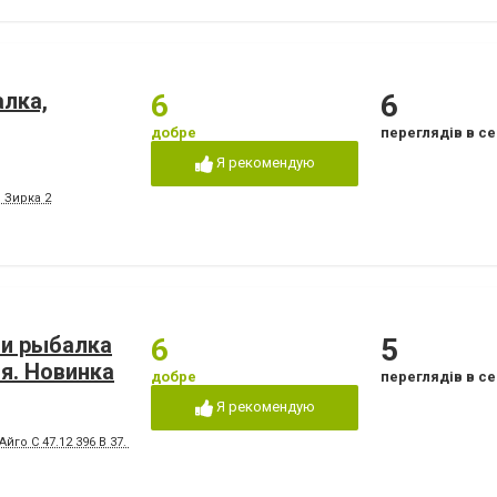
алка,
6
6
добре
переглядів в се
Я рекомендую
 Зирка 2
 и рыбалка
6
5
ля. Новинка
добре
переглядів в се
Я рекомендую
йго С 47.12 396 B 37. 37 911 Сити гид N 47.12 324 E 37.37 843