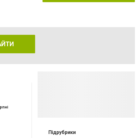
АЙТИ
рпні
Підрубрики