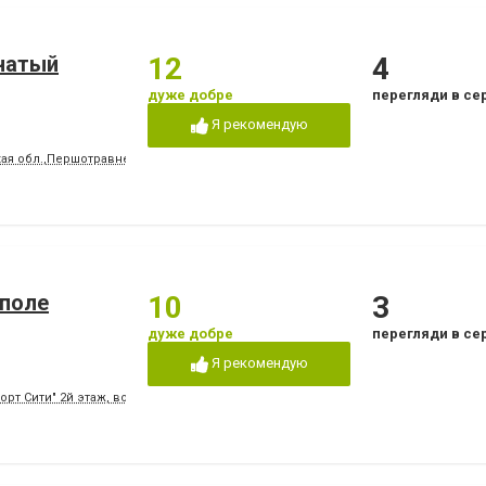
натый
12
4
дуже добре
перегляди в се
Я рекомендую
кая обл.,Першотравневий р-н
уполе
10
3
дуже добре
перегляди в се
Я рекомендую
орт Сити" 2й этаж, возле кинотеатра "MULTIPLEX"