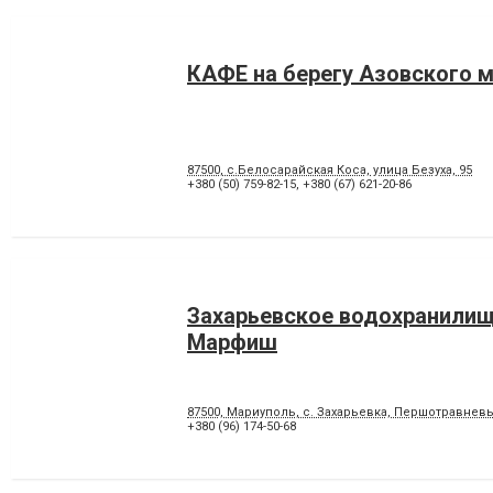
КАФЕ на берегу Азовского 
87500, с.Белосарайская Коса, улица Безуха, 95
+380 (50) 759-82-15
,
+380 (67) 621-20-86
Захарьевское водохранилищ
Марфиш
87500, Мариуполь, с. Захарьевка, Першотравнев
+380 (96) 174-50-68