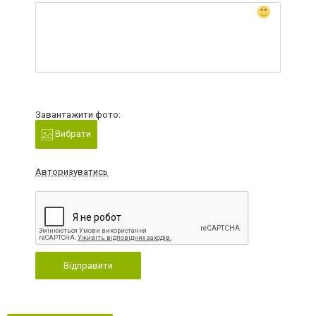
Завантажити фото:
Вибрати
Авторизуватись
Відправити