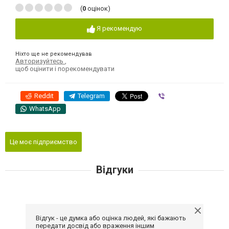
(
0
оцінок)
Я рекомендую
Ніхто ще не рекомендував
Авторизуйтесь
,
щоб оцінити і порекомендувати
Reddit
Telegram
Viber
WhatsApp
Це моє підприємство
Відгуки
Відгук - це думка або оцінка людей, які бажають
передати досвід або враження іншим