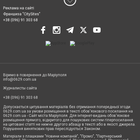
Реклама на сайті
Франшиза "CitySites"
+38 (096) 91 303 68
Віримо в повернення до Маріуполя
info@0629.com.ua
Журналисты сайта
+38 (096) 91 303 68
Допускається цитування матеріалів без отримання попередньої згоди
0629.com.ua за умови розміщення в тексті обов'язкового посилання на
0629.com.ua - Сайт міста Маріуполя. Для інтернет-видань обов'язкове
розміщення прямого, відкритого для пошукових систем гіперпосилання
на цитовані статті не нижче другого абзацу в тексті або в якості джерела.
Порушення виняткових прав переслідується Законом.
Матеріали з плашками "Новини компаній", "Промо", "Партнерський