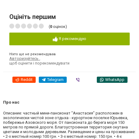
Оцініть першим
(
0
оцінок)
Я рекомендую
Ніхто ще не рекомендував
Авторизуйтесь
,
щоб оцінити і порекомендувати
Reddit
Telegram
Viber
WhatsApp
Про нас
Описание: частный мини-пансионат "Анастасия" расположен в
экологически чистой зоне отдыха - курортном поселке Юрьевка,
побережье Азовского моря. От пансионата до берега моря 150
метров по прямой дороге. Благоустроенная территория окутана
цветами и молодыми деревьями. Размещение и цены на проживание:
• 2-х местный номер:100 грн. • 3-х местный номер: 150 грн. • 4-х