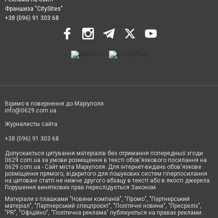
Франшиза "CitySites"
+38 (096) 91 303 68
Віримо в повернення до Маріуполя
info@0629.com.ua
Журналисты сайта
+38 (096) 91 303 68
Допускається цитування матеріалів без отримання попередньої згоди
0629.com.ua за умови розміщення в тексті обов'язкового посилання на
0629.com.ua - Сайт міста Маріуполя. Для інтернет-видань обов'язкове
розміщення прямого, відкритого для пошукових систем гіперпосилання
на цитовані статті не нижче другого абзацу в тексті або в якості джерела.
Порушення виняткових прав переслідується Законом.
Матеріали з плашками "Новини компаній", "Промо", "Партнерський
матеріал", "Партнерський спецпроєкт", "Політичні новини", "Пресреліз",
"PR", "Офіційно", "Політична реклама" публікуються на правах реклами.