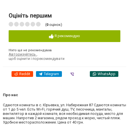
Оцініть першим
(
0
оцінок)
Я рекомендую
Ніхто ще не рекомендував
Авторизуйтесь
,
щоб оцінити і порекомендувати
Reddit
Telegram
Viber
WhatsApp
Про нас
Сдаются комнаты в с. Юрьевка, ул. Набережная 87 Сдаются комнаты
от 1 до 5 чел. Есть Wi-Fi, горячий душ, TV, песочница, мангалы,
вентилятор в каждой комнате, вся необходимая посуда, место для
машин. Напротив 2 магазина, рядом проход к морю, чистый пляж.
Удобное месторасположение. Цена от 40 грн.