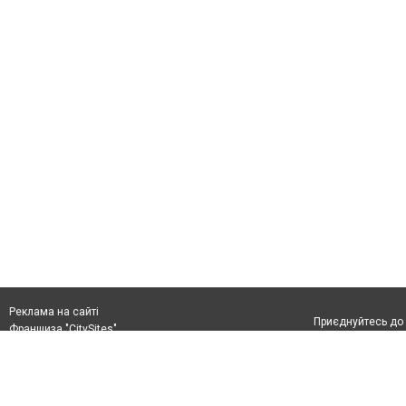
Реклама на сайті
Приєднуйтесь до 
Франшиза "CitySites"
+38 (096) 91 303 68
Віримо в повернення до Маріуполя
Допускається цит