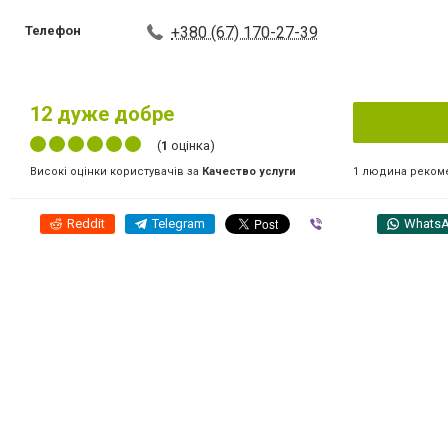
Телефон
+380 (67) 170-27-39
12
дуже добре
(
1
оцінка)
1 людина реком
Високі оцінки користувачів за
Качество услуги
Reddit
Telegram
Viber
Whats