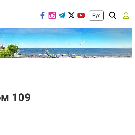
Рус
ом 109