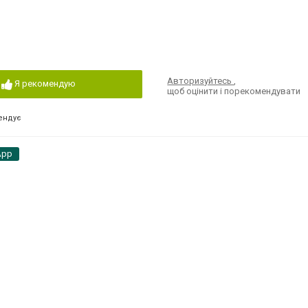
Авторизуйтесь
,
Я рекомендую
щоб оцінити і порекомендувати
ендує
App