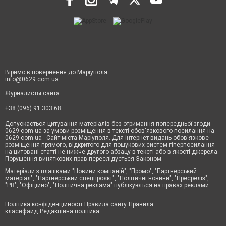
Віримо в повернення до Маріуполя
info@0629.com.ua
Журналисты сайта
+38 (096) 91 303 68
Допускається цитування матеріалів без отримання попередньої згоди
0629.com.ua за умови розміщення в тексті обов'язкового посилання на
0629.com.ua - Сайт міста Маріуполя. Для інтернет-видань обов'язкове
розміщення прямого, відкритого для пошукових систем гіперпосилання
на цитовані статті не нижче другого абзацу в тексті або в якості джерела.
Порушення виняткових прав переслідується Законом.
Матеріали з плашками "Новини компаній", "Промо", "Партнерський
матеріал", "Партнерський спецпроєкт", "Політичні новини", "Пресреліз",
"PR", "Офіційно", "Політична реклама" публікуються на правах реклами.
Політика конфіденційності
Правила сайту
Правила
класифайд
Редакційна політика