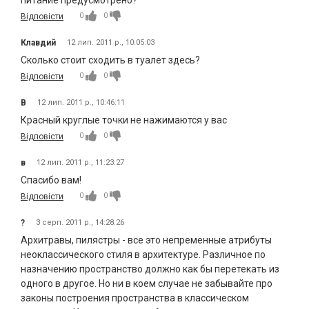
0
0
Відповісти
Клавдий
12 лип. 2011 р., 10:05:03
Сколько стоит сходить в туалет здесь?
0
0
Відповісти
В
12 лип. 2011 р., 10:46:11
Красный круглые точки не нажимаются у вас
0
0
Відповісти
в
12 лип. 2011 р., 11:23:27
Спасибо вам!
0
0
Відповісти
?
3 серп. 2011 р., 14:28:26
Архитравы, пилястры - все это непременные атрибуты
неоклассического стиля в архитектуре. Различное по
назначению пространство должно как бы перетекать из
одного в другое. Но ни в коем случае не забывайте про
законы построения пространства в классическом