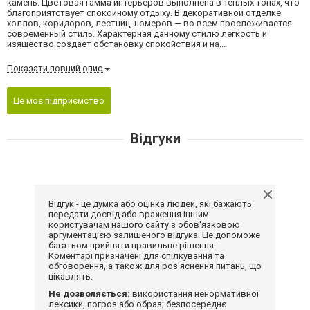
камень. Цветовая гамма интерьеров выполнена в теплых тонах, что
благоприятствует спокойному отдыху. В декоративной отделке
холлов, коридоров, лестниц, номеров — во всем прослеживается
современный стиль. Характерная данному стилю легкость и
изящество создает обстановку спокойствия и на...
Показати повний опис
Це моє підприємство
Відгуки
Відгук - це думка або оцінка людей, які бажають
передати досвід або враження іншим
користувачам нашого сайту з обов'язковою
аргументацією залишеного відгука. Це допоможе
багатьом прийняти правильне рішення.
Коментарі призначені для спілкування та
обговорення, а також для роз'яснення питань, що
цікавлять.
Не дозволяється:
використання ненормативної
лексики, погроз або образ; безпосереднє