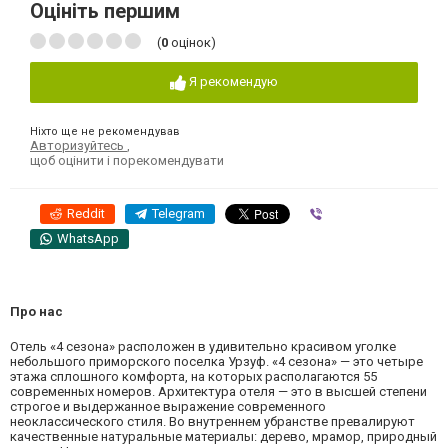
Оцініть першим
(
0
оцінок)
Я рекомендую
Ніхто ще не рекомендував
Авторизуйтесь
,
щоб оцінити і порекомендувати
Reddit
Telegram
Viber
WhatsApp
Про нас
Отель «4 сезона» расположен в удивительно красивом уголке
небольшого приморского поселка Урзуф. «4 сезона» — это четыре
этажа сплошного комфорта, на которых располагаются 55
современных номеров. Архитектура отеля — это в высшей степени
строгое и выдержанное выражение современного
неоклассического стиля. Во внутреннем убранстве превалируют
качественные натуральные материалы: дерево, мрамор, природный