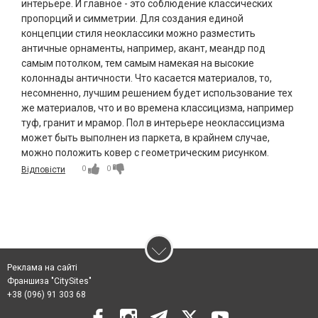
интерьере. И главное - это соблюдение классических
пропорций и симметрии. Для создания единой
концепции стиля неоклассики можно разместить
античные орнаменты, например, акант, меандр под
самым потолком, тем самым намекая на высокие
колоннады античности. Что касается материалов, то,
несомненно, лучшим решением будет использование тех
же материалов, что и во времена классицизма, например
туф, гранит и мрамор. Пол в интерьере неоклассицизма
может быть выполнен из паркета, в крайнем случае,
можно положить ковер с геометрическим рисунком.
0
0
Відповісти
Реклама на сайті
Франшиза "CitySites"
+38 (096) 91 303 68