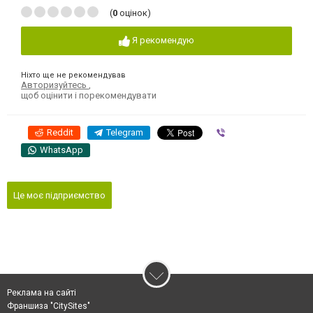
(
0
оцінок)
Я рекомендую
Ніхто ще не рекомендував
Авторизуйтесь
,
щоб оцінити і порекомендувати
Reddit
Telegram
Viber
WhatsApp
Це моє підприємство
Реклама на сайті
Франшиза "CitySites"