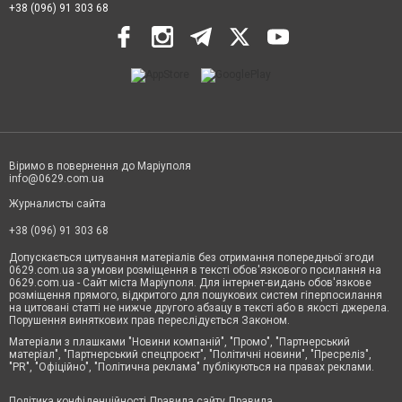
+38 (096) 91 303 68
Віримо в повернення до Маріуполя
info@0629.com.ua
Журналисты сайта
+38 (096) 91 303 68
Допускається цитування матеріалів без отримання попередньої згоди
0629.com.ua за умови розміщення в тексті обов'язкового посилання на
0629.com.ua - Сайт міста Маріуполя. Для інтернет-видань обов'язкове
розміщення прямого, відкритого для пошукових систем гіперпосилання
на цитовані статті не нижче другого абзацу в тексті або в якості джерела.
Порушення виняткових прав переслідується Законом.
Матеріали з плашками "Новини компаній", "Промо", "Партнерський
матеріал", "Партнерський спецпроєкт", "Політичні новини", "Пресреліз",
"PR", "Офіційно", "Політична реклама" публікуються на правах реклами.
Політика конфіденційності
Правила сайту
Правила