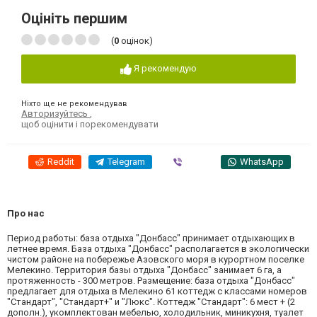
Оцініть першим
(
0
оцінок)
Я рекомендую
Ніхто ще не рекомендував
Авторизуйтесь
,
щоб оцінити і порекомендувати
Reddit
Telegram
Viber
WhatsApp
Про нас
Период работы: база отдыха "Донбасс" принимает отдыхающих в
летнее время. База отдыха "Донбасс" располагается в экологически
чистом районе на побережье Азовского моря в курортном поселке
Мелекино. Территория базы отдыха "Донбасс" занимает 6 га, а
протяженность - 300 метров. Размещение: база отдыха "Донбасс"
предлагает для отдыха в Мелекино 61 коттедж с классами номеров
"Стандарт", "Стандарт+" и "Люкс". Коттедж "Стандарт": 6 мест + (2
дополн.), укомплектован мебелью, холодильник, миникухня, туалет