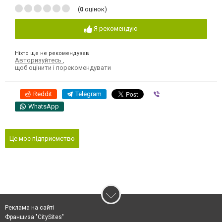
(
0
оцінок)
Я рекомендую
Ніхто ще не рекомендував
Авторизуйтесь
,
щоб оцінити і порекомендувати
Reddit
Telegram
Viber
WhatsApp
Це моє підприємство
Реклама на сайті
Франшиза "CitySites"