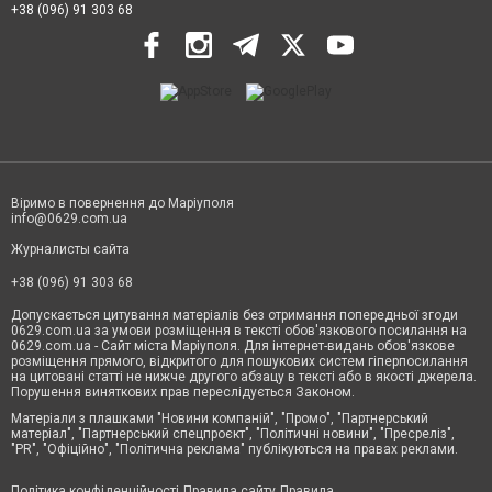
+38 (096) 91 303 68
Віримо в повернення до Маріуполя
info@0629.com.ua
Журналисты сайта
+38 (096) 91 303 68
Допускається цитування матеріалів без отримання попередньої згоди
0629.com.ua за умови розміщення в тексті обов'язкового посилання на
0629.com.ua - Сайт міста Маріуполя. Для інтернет-видань обов'язкове
розміщення прямого, відкритого для пошукових систем гіперпосилання
на цитовані статті не нижче другого абзацу в тексті або в якості джерела.
Порушення виняткових прав переслідується Законом.
Матеріали з плашками "Новини компаній", "Промо", "Партнерський
матеріал", "Партнерський спецпроєкт", "Політичні новини", "Пресреліз",
"PR", "Офіційно", "Політична реклама" публікуються на правах реклами.
Політика конфіденційності
Правила сайту
Правила