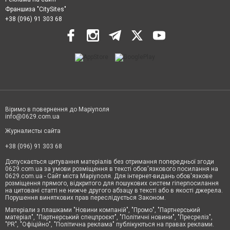
Франшиза "CitySites"
+38 (096) 91 303 68
Віримо в повернення до Маріуполя
info@0629.com.ua
Журналисты сайта
+38 (096) 91 303 68
Допускається цитування матеріалів без отримання попередньої згоди
0629.com.ua за умови розміщення в тексті обов'язкового посилання на
0629.com.ua - Сайт міста Маріуполя. Для інтернет-видань обов'язкове
розміщення прямого, відкритого для пошукових систем гіперпосилання
на цитовані статті не нижче другого абзацу в тексті або в якості джерела.
Порушення виняткових прав переслідується Законом.
Матеріали з плашками "Новини компаній", "Промо", "Партнерський
матеріал", "Партнерський спецпроєкт", "Політичні новини", "Пресреліз",
"PR", "Офіційно", "Політична реклама" публікуються на правах реклами.