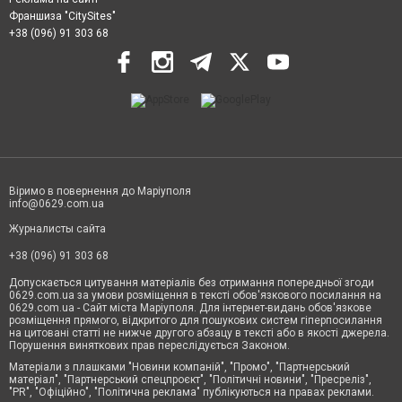
Франшиза "CitySites"
+38 (096) 91 303 68
Віримо в повернення до Маріуполя
info@0629.com.ua
Журналисты сайта
+38 (096) 91 303 68
Допускається цитування матеріалів без отримання попередньої згоди
0629.com.ua за умови розміщення в тексті обов'язкового посилання на
0629.com.ua - Сайт міста Маріуполя. Для інтернет-видань обов'язкове
розміщення прямого, відкритого для пошукових систем гіперпосилання
на цитовані статті не нижче другого абзацу в тексті або в якості джерела.
Порушення виняткових прав переслідується Законом.
Матеріали з плашками "Новини компаній", "Промо", "Партнерський
матеріал", "Партнерський спецпроєкт", "Політичні новини", "Пресреліз",
"PR", "Офіційно", "Політична реклама" публікуються на правах реклами.