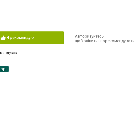
Авторизуйтесь
,
Я рекомендую
щоб оцінити і порекомендувати
омендував
App