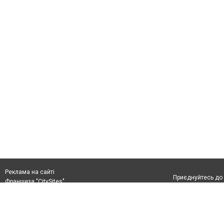
Реклама на сайті
Приєднуйтесь до 
Франшиза "CitySites"
+38 (096) 91 303 68
Віримо в повернення до Маріуполя
Допускається цит