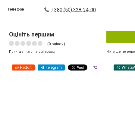
Телефон
+380 (50) 328-24-00
Оцініть першим
(
0
оцінок)
Ніхто ще не рек
Поки ще ніхто не оцінював
Reddit
Telegram
Viber
Whats