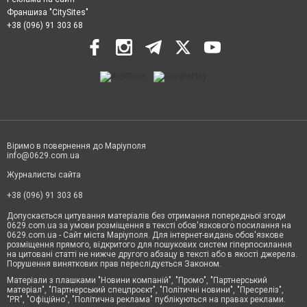
Франшиза "CitySites"
+38 (096) 91 303 68
Віримо в повернення до Маріуполя
info@0629.com.ua
Журналисты сайта
+38 (096) 91 303 68
Допускається цитування матеріалів без отримання попередньої згоди
0629.com.ua за умови розміщення в тексті обов'язкового посилання на
0629.com.ua - Сайт міста Маріуполя. Для інтернет-видань обов'язкове
розміщення прямого, відкритого для пошукових систем гіперпосилання
на цитовані статті не нижче другого абзацу в тексті або в якості джерела.
Порушення виняткових прав переслідується Законом.
Матеріали з плашками "Новини компаній", "Промо", "Партнерський
матеріал", "Партнерський спецпроєкт", "Політичні новини", "Пресреліз",
"PR", "Офіційно", "Політична реклама" публікуються на правах реклами.