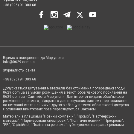
+38 (096) 91 303 68
Віримо в повернення до Маріуполя
info@0629.com.ua
Журналисты сайта
+38 (096) 91 303 68
Допускається цитування матеріалів без отримання попередньої згоди
0629.com.ua за умови розміщення в тексті обов'язкового посилання на
0629.com.ua - Сайт міста Маріуполя. Для інтернет-видань обов'язкове
розміщення прямого, відкритого для пошукових систем гіперпосилання
на цитовані статті не нижче другого абзацу в тексті або в якості джерела.
Порушення виняткових прав переслідується Законом.
Матеріали з плашками "Новини компаній", "Промо", "Партнерський
матеріал", "Партнерський спецпроєкт", "Політичні новини", "Пресреліз",
"PR", "Офіційно", "Політична реклама" публікуються на правах реклами.