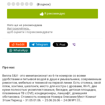
(
0
оцінок)
Я рекомендую
Ніхто ще не рекомендував
Авторизуйтесь
,
щоб оцінити і порекомендувати
Reddit
Telegram
Viber
WhatsApp
Про нас
Вилла S&V - это минипансионат из 6-ти номеров со всеми
удобствами и питьевой водой в душе и умывальнике, современным
ремонтом, мебелью и техникой на первой линии. Есть стоянка, свой
пляж, зонтики, шезлонги, место для костра с дровами, Wi-Fi, две
кухни полностью укомплектованые, беседки, детская площадка,
плазменные ТВ с DVD, кондиционеры, ланшафт, домашняя
обстановка. Стоимость номеров Номера Описание Мест Комнат
Этаж Период – 31.05 01.06. – 25.06 26.06 – 24.08 №1 ...