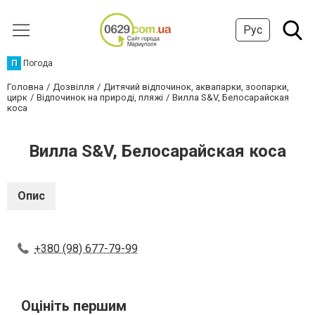
Рус
П
Погода
Головна
Дозвілля
Дитячий відпочинок, аквапарки, зоопарки,
цирк
Відпочинок на природі, пляжі
Вилла S&V, Белосарайская
коса
Вилла S&V, Белосарайская коса
Опис
+380 (98) 677-79-99
Оцініть першим