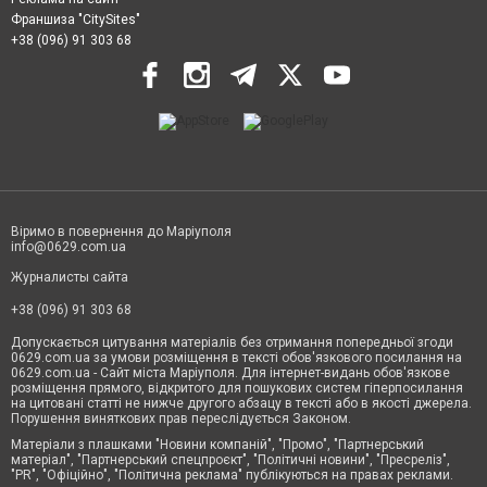
Франшиза "CitySites"
+38 (096) 91 303 68
Віримо в повернення до Маріуполя
info@0629.com.ua
Журналисты сайта
+38 (096) 91 303 68
Допускається цитування матеріалів без отримання попередньої згоди
0629.com.ua за умови розміщення в тексті обов'язкового посилання на
0629.com.ua - Сайт міста Маріуполя. Для інтернет-видань обов'язкове
розміщення прямого, відкритого для пошукових систем гіперпосилання
на цитовані статті не нижче другого абзацу в тексті або в якості джерела.
Порушення виняткових прав переслідується Законом.
Матеріали з плашками "Новини компаній", "Промо", "Партнерський
матеріал", "Партнерський спецпроєкт", "Політичні новини", "Пресреліз",
"PR", "Офіційно", "Політична реклама" публікуються на правах реклами.