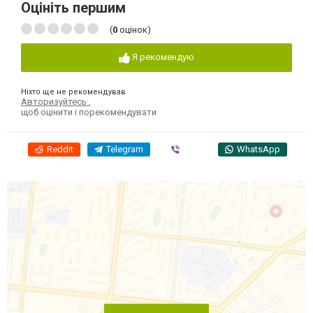
Оцініть першим
(
0
оцінок)
Я рекомендую
Ніхто ще не рекомендував
Авторизуйтесь
,
щоб оцінити і порекомендувати
Reddit
Telegram
Viber
WhatsApp