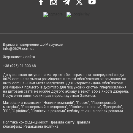
Віримо в повернення до Маріуполя
info@0629.com.ua
Журналисты сайта
+38 (096) 91 303 68
Допускається цитування матеріалів без отримання попередньої згоди
0629.com.ua за умови розміщення в тексті обов'язкового посилання на
0629.com.ua - Сайт міста Маріуполя. Для інтернет-видань обов'язкове
розміщення прямого, відкритого для пошукових систем гіперпосилання
на цитовані статті не нижче другого абзацу в тексті або в якості джерела.
Порушення виняткових прав переслідується Законом.
Матеріали з плашками "Новини компаній", "Промо", "Партнерський
матеріал", "Партнерський спецпроєкт", "Політичні новини", "Пресреліз",
"PR", "Офіційно", "Політична реклама" публікуються на правах реклами.
Політика конфіденційності
Правила сайту
Правила
класифайд
Редакційна політика