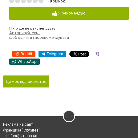
(
0
оцінок)
Я рекомендую
Ніхто ще не рекомендував
Авторизуйтесь
,
щоб оцінити і порекомендувати
Reddit
Telegram
Viber
WhatsApp
Це моє підприємство
Реклама на сайті
Франшиза "CitySites"
+38 (096) 91 303 68