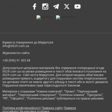
Віримо в повернення до Маріуполя
info@0629.com.ua
Журналисты сайта
+38 (096) 91 303 68
Допускається цитування матеріалів без отримання попередньої згоди
0629.com.ua за умови розміщення в тексті обов'язкового посилання на
0629.com.ua - Сайт міста Маріуполя. Для інтернет-видань обов'язкове
розміщення прямого, відкритого для пошукових систем гіперпосилання
на цитовані статті не нижче другого абзацу в тексті або в якості джерела.
Порушення виняткових прав переслідується Законом.
Матеріали з плашками "Новини компаній", "Промо", "Партнерський
матеріал", "Партнерський спецпроєкт", "Політичні новини", "Пресреліз",
"PR", "Офіційно", "Політична реклама" публікуються на правах реклами.
Політика конфіденційності
Правила сайту
Правила
класифайд
Редакційна політика