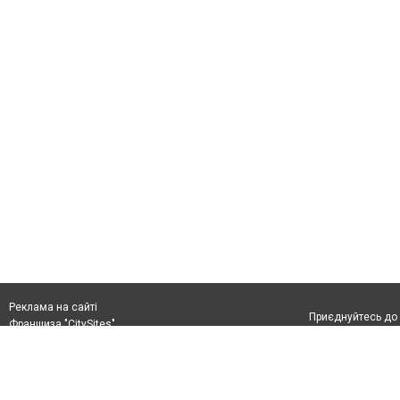
Реклама на сайті
Приєднуйтесь до 
Франшиза "CitySites"
+38 (096) 91 303 68
Віримо в повернення до Маріуполя
Допускається цит