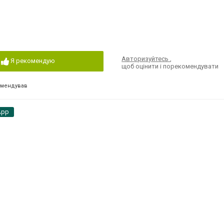
Авторизуйтесь
,
Я рекомендую
щоб оцінити і порекомендувати
омендував
App