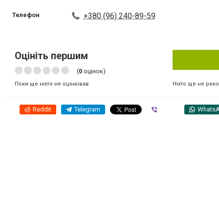
Телефон
+380 (96) 240-89-59
Оцініть першим
(
0
оцінок)
Ніхто ще не рек
Поки ще ніхто не оцінював
Reddit
Telegram
Viber
Whats