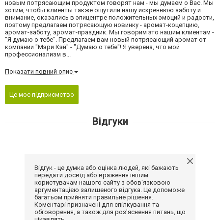
новым потрясающим продуктом говорят нам - мы думаем о Вас. Мы
хотим, чтобы клиенты также ощутили нашу искреннюю заботу и
внимание, оказались в эпицентре положительных эмоций и радости,
поэтому предлагаем потрясающую новинку - аромат-коцепцию,
аромат-заботу, аромат-праздник. Мы говорим это нашим клиентам -
"Я думаю о тебе". Предлагаем вам новый потрясающий аромат от
компании "Мэри Кэй" - "Думаю о тебе"! Я уверена, что мой
профессионализм в...
Показати повний опис
Це моє підприємство
Відгуки
Відгук - це думка або оцінка людей, які бажають
передати досвід або враження іншим
користувачам нашого сайту з обов'язковою
аргументацією залишеного відгука. Це допоможе
багатьом прийняти правильне рішення.
Коментарі призначені для спілкування та
обговорення, а також для роз'яснення питань, що
цікавлять.