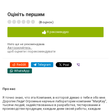
Оцініть першим
(
0
оцінок)
Я рекомендую
Ніхто ще не рекомендував
Авторизуйтесь
,
щоб оцінити і порекомендувати
Reddit
Telegram
Viber
WhatsApp
Про нас
Я точно знаю, что эта Компания, в которой думаю о тебе и обо мне.
Дорогие Леди! Огромные научные лаборатории компании "MaryKay",
тысячи людей, задействованных в разработке, тестировании и
производстве продукции, каждым днем своей работы, каждым