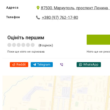
Адреса
87500, Мариуполь, проспект Ленина, 
Телефон
+380 (97) 762-17-80
Оцініть першим
(
0
оцінок)
Ніхто ще не рек
Поки ще ніхто не оцінював
Reddit
Telegram
Viber
WhatsApp