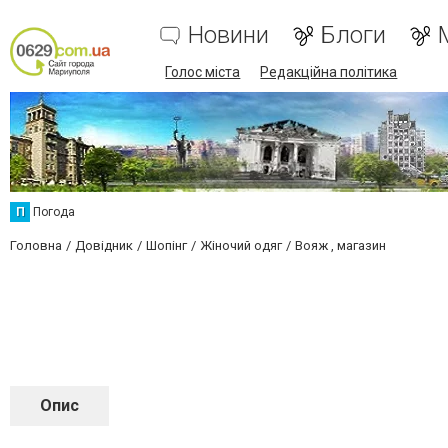
Новини
Блоги
Голос міста
Редакційна політика
П
Погода
Головна
Довідник
Шопінг
Жіночий одяг
Вояж , магазин
Опис