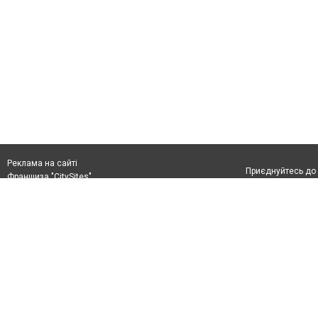
Реклама на сайті
Приєднуйтесь до 
Франшиза "CitySites"
+38 (096) 91 303 68
Віримо в повернення до Маріуполя
Допускається цит
info@0629.com.ua
тексті обов'язко
розміщення прямо
Журналисты сайта
абзацу в тексті 
Матеріали з плаш
+38 (096) 91 303 68
"Політичні новини