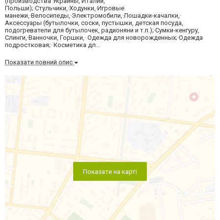
(производства Украины, Италии,
Польши);·Стульчики,·Ходунки,·Игровые
манежи,·Велосипеды,·Электромобили,·Лошадки-качалки,·
Аксессуары (бутылочки, соски, пустышки, детская посуда,
подогреватели для бутылочек, радионяни и т.п.);·Сумки-кенгуру,
Слинги,·Ванночки, Горшки,· Одежда для новорожденных;·Одежда
подростковая;· Косметика дл...
Показати повний опис
Показати на карті