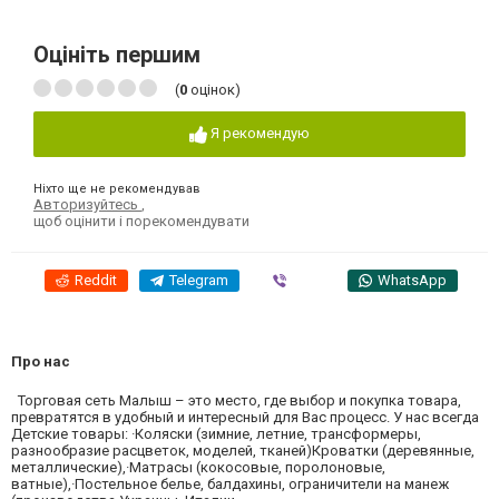
Оцініть першим
(
0
оцінок)
Я рекомендую
Ніхто ще не рекомендував
Авторизуйтесь
,
щоб оцінити і порекомендувати
Reddit
Telegram
Viber
WhatsApp
Про нас
Торговая сеть Малыш – это место, где выбор и покупка товара,
превратятся в удобный и интересный для Вас процесс. У нас всегда
Детские товары: ·Коляски (зимние, летние, трансформеры,
разнообразие расцветок, моделей, тканей)Кроватки (деревянные,
металлические),·Матрасы (кокосовые, поролоновые,
ватные),·Постельное белье, балдахины, ограничители на манеж