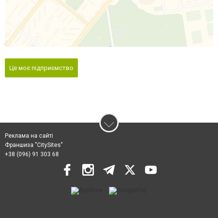
Це моє підприємство
Реклама на сайті
Франшиза "CitySites"
+38 (096) 91 303 68