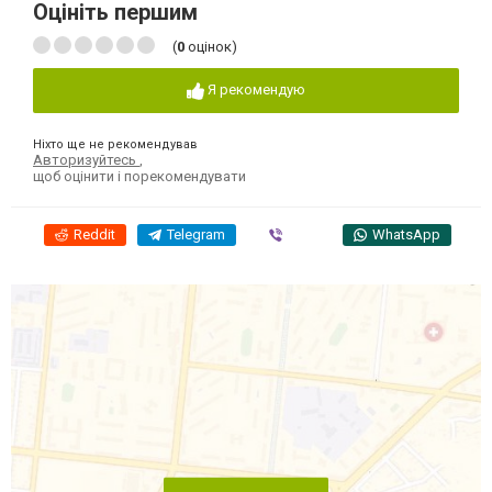
Оцініть першим
(
0
оцінок)
Я рекомендую
Ніхто ще не рекомендував
Авторизуйтесь
,
щоб оцінити і порекомендувати
Reddit
Telegram
Viber
WhatsApp