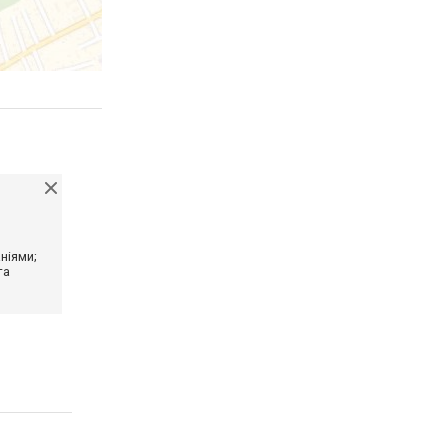
ніями;
та