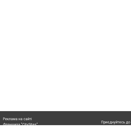
Реклама на сайті
Приєднуйтесь до 
Франшиза "CitySites"
+38 (096) 91 303 68