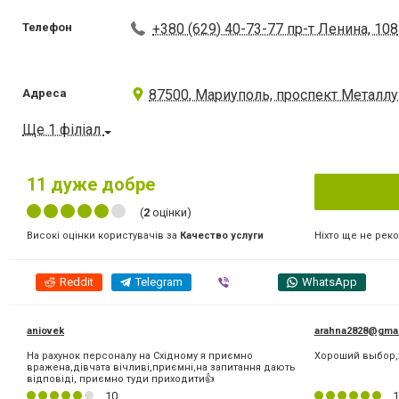
Телефон
+380 (629) 40-73-77 пр-т Ленина, 108
Адреса
87500, Мариуполь, проспект Металлу
Ще 1 філіал
11
дуже добре
(
2
оцінки)
Ніхто ще не рек
Високі оцінки користувачів за
Качество услуги
Reddit
Telegram
Viber
WhatsApp
aniovek
arahna2828@gmai
На рахунок персоналу на Східному я приємно
Хороший выбор,
вражена,дівчата вічливі,приємні,на запитання дають
відповіді, приємно туди приходити👍
10
1