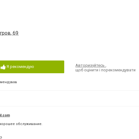
гров, 69
Авторизуйтесь
,
Я рекомендую
щоб оцінити і порекомендувати
омендував
l.com
хорошее обслуживание.
2