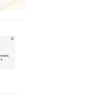
ніями;
та