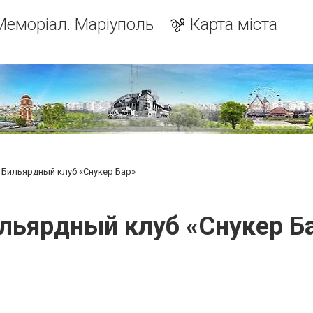
Меморіал. Маріуполь
Карта міста
Бильярдный клуб «Снукер Бар»
льярдный клуб «Снукер Б