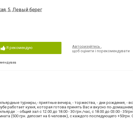
ая, 5, Левый берег
Авторизуйтесь
,
Я рекомендую
щоб оцінити і порекомендувати
омендував
льярдные турниры,- приятные вечера, - торжества, - дни рождения, - вс
убе работает кухня, которая готова принять Вас и вкусно по-домашнем
ярде : - общий зал с 12.00 до 18.00 - 30 грн./час, с 18.00 до 03.00 - 35грн.
P комната (500 грн. депозит на 6 человек), с каждого последующего +50грн.