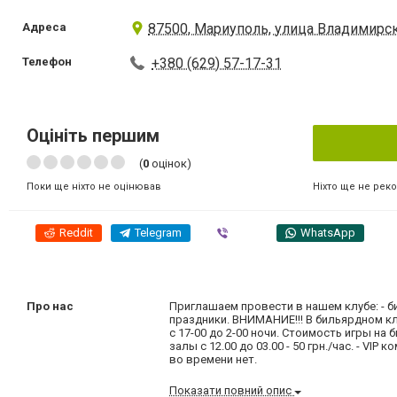
Адреса
87500, Мариуполь, улица Владимирск
Телефон
+380 (629) 57-17-31
Оцініть першим
(
0
оцінок)
Ніхто ще не рек
Поки ще ніхто не оцінював
Reddit
Telegram
Viber
WhatsApp
Про нас
Приглашаем провести в нашем клубе: - би
праздники. ВНИМАНИЕ!!! В бильярдном кл
с 17-00 до 2-00 ночи. Стоимость игры на биль
залы с 12.00 до 03.00 - 50 грн./час. - VI
во времени нет.
Показати повний опис