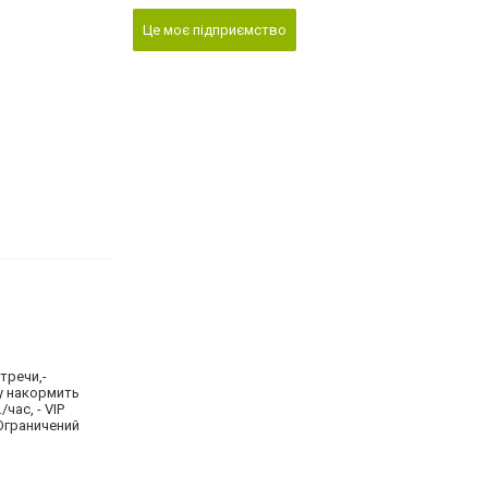
Це моє підприємство
тречи,-
у накормить
/час, - VIP
 Ограничений