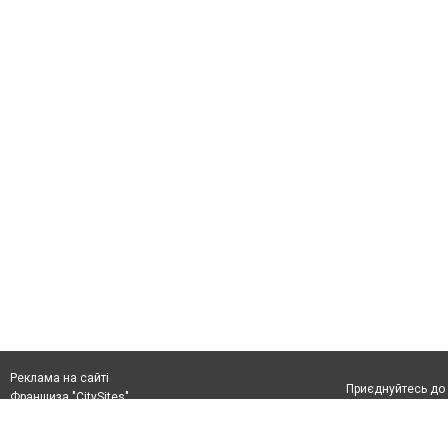
Реклама на сайті
Приєднуйтесь до 
Франшиза "CitySites"
+38 (096) 91 303 68