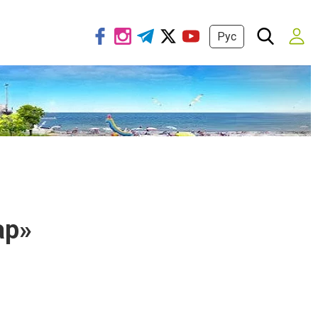
Рус
ар»