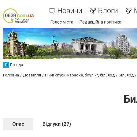
Новини
Блоги
Голос міста
Редакційна політика
П
Погода
Головна
Дозвілля
Нічні клуби, караоке, боулінг, більярд
Більярд
Би
Опис
Відгуки (27)