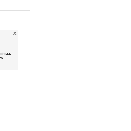
ніями;
та