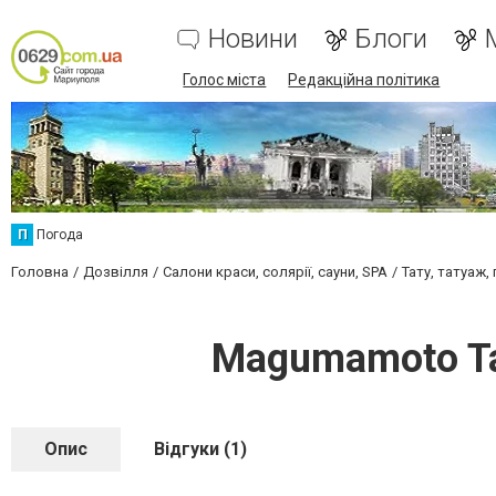
Новини
Блоги
Голос міста
Редакційна політика
П
Погода
Головна
Дозвілля
Салони краси, солярії, сауни, SPA
Тату, татуаж,
Magumamoto Ta
Опис
Відгуки (1)