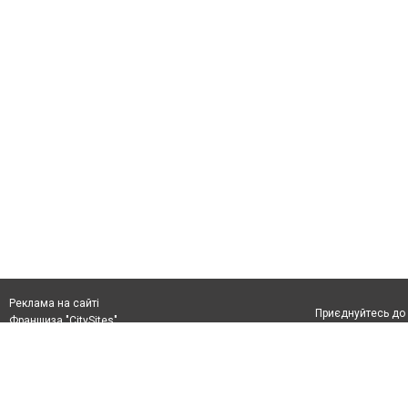
Реклама на сайті
Приєднуйтесь до 
Франшиза "CitySites"
+38 (096) 91 303 68
Віримо в повернення до Маріуполя
Допускається цит