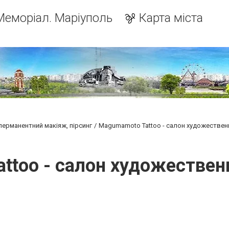
Меморіал. Маріуполь
Карта міста
 перманентний макіяж, пірсинг
Magumamoto Tattoo - салон художествен
ttoo - салон художествен