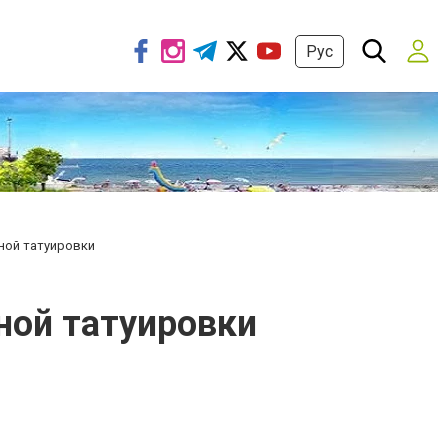
Рус
ной татуировки
ной татуировки