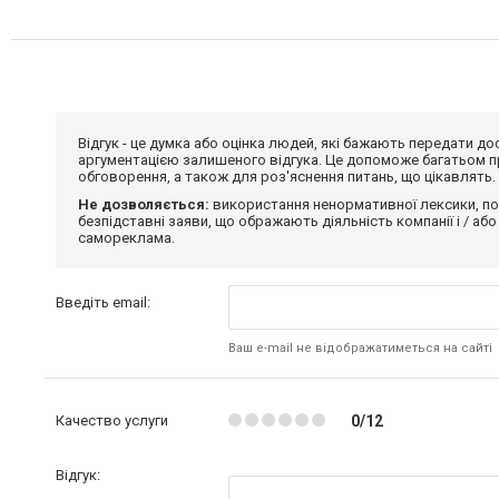
Відгук - це думка або оцінка людей, які бажають передати 
аргументацією залишеного відгука. Це допоможе багатьом пр
обговорення, а також для роз'яснення питань, що цікавлять.
Не дозволяється:
використання ненормативної лексики, по
безпідставні заяви, що ображають діяльність компанії і / або
самореклама.
Введіть email:
Ваш e-mail не відображатиметься на сайті
Качество услуги
0/12
Відгук: