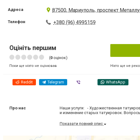
Адреса
87500, Мариуполь, проспект Металлу
Телефон
+380 (96) 4995159
Оцініть першим
(
0
оцінок)
Ніхто ще не рек
Поки ще ніхто не оцінював
Reddit
Telegram
Viber
WhatsApp
Про нас
Наши услуги: - Художественная татуиро
и изменение старых татуировок. Вопро
Показати повний опис