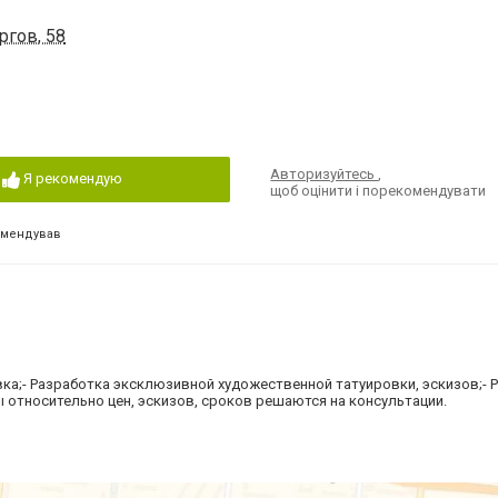
ргов, 58
Авторизуйтесь
,
Я рекомендую
щоб оцінити і порекомендувати
омендував
вка;- Разработка эксклюзивной художественной татуировки, эскизов;- 
сы относительно цен, эскизов, сроков решаются на консультации.