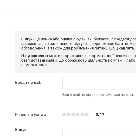
Відгук - це думка або оцінка людей, які бажають передати 
аргументацією залишеного відгука. Це допоможе багатьом пр
обговорення, а також для роз'яснення питань, що цікавлять.
Не дозволяється:
використання ненормативної лексики, по
безпідставні заяви, що ображають діяльність компанії і / або
самореклама.
Введіть email:
Ваш e-mail не відображатиметься на сайті
Качество услуги
0/12
Відгук: