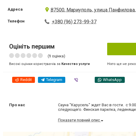
Адреса
87500, Мариуполь, улица Панфилова,
Телефон
+380 (96) 273-99-37
Оцініть першим
(
1
оцінка)
Ніхто ще не рек
Високі оцінки користувачів за
Качество услуги
Reddit
Telegram
Viber
WhatsApp
Про нас
Сауна "Карусель" ждет Вас в гости. с 9.00 
следующего. Финская парилка, леденящий 
Показати повний опис