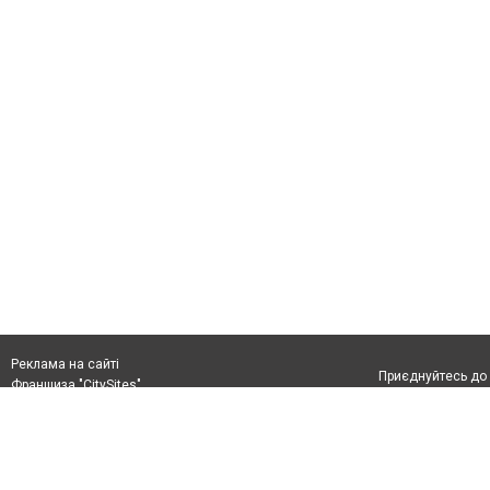
Реклама на сайті
Приєднуйтесь до 
Франшиза "CitySites"
+38 (096) 91 303 68
Віримо в повернення до Маріуполя
Допускається цит