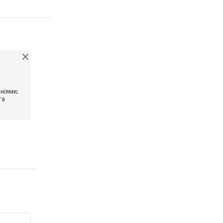
ніями;
та