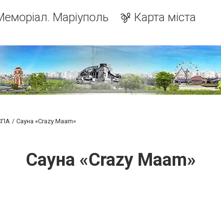
Меморіал. Маріуполь
Карта міста
 СПА
Сауна «Crazy Maam»
Сауна «Crazy Maam»