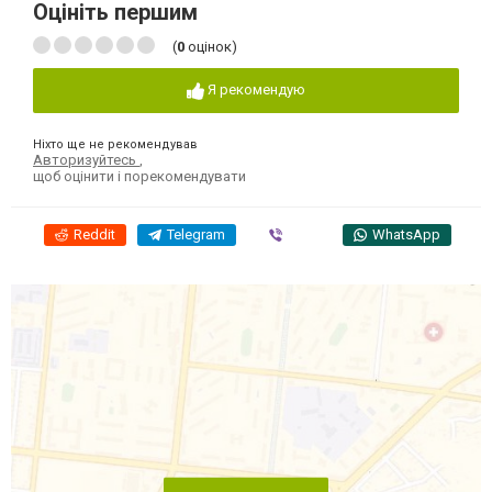
Оцініть першим
(
0
оцінок)
Я рекомендую
Ніхто ще не рекомендував
Авторизуйтесь
,
щоб оцінити і порекомендувати
Reddit
Telegram
Viber
WhatsApp