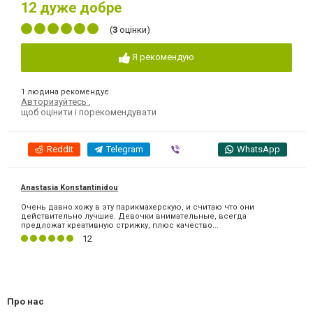
12
дуже добре
(
3
оцінки)
Я рекомендую
1 людина рекомендує
Авторизуйтесь
,
щоб оцінити і порекомендувати
Reddit
Telegram
Viber
WhatsApp
Anastasia Konstantinidou
Очень давно хожу в эту парикмахерскую, и считаю что они
действительно лучшие. Девочки внимательные, всегда
предложат креативную стрижку, плюс качество...
12
Про нас