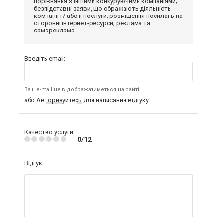
порівняння з іншими конкуруючими компаніями;
безпідставні заяви, що ображають діяльність
компанії і / або її послуги; розміщення посилань на
сторонні інтернет-ресурси; реклама та
самореклама.
Введіть email:
Ваш e-mail не відображатиметься на сайті
або
Авторизуйтесь
для написання відгуку
Качество услуги
0/12
Відгук: