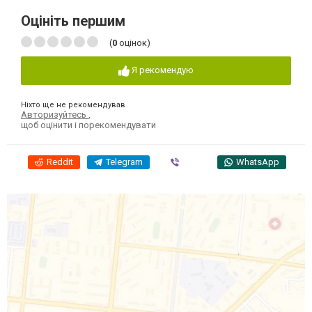
Оцініть першим
(
0
оцінок)
Я рекомендую
Ніхто ще не рекомендував
Авторизуйтесь
,
щоб оцінити і порекомендувати
Reddit
Telegram
Viber
WhatsApp