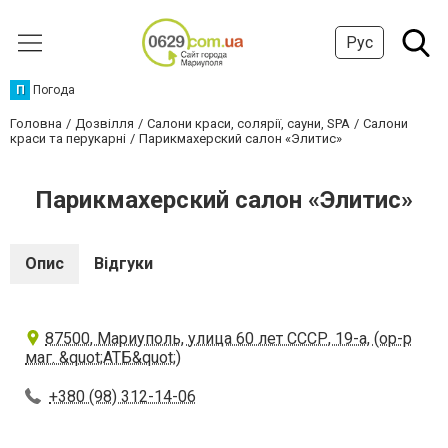
Рус
П
Погода
Головна
Дозвілля
Салони краси, солярії, сауни, SPA
Салони
краси та перукарні
Парикмахерский салон «Элитис»
Парикмахерский салон «Элитис»
Опис
Відгуки
87500, Мариуполь, улица 60 лет СССР, 19-а, (ор-р
маг. &quot;АТБ&quot;)
+380 (98) 312-14-06