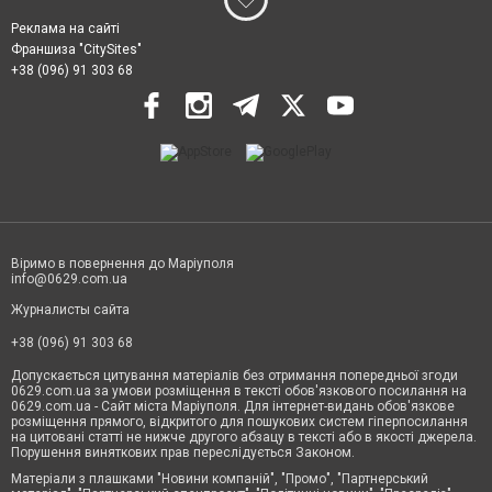
Реклама на сайті
Франшиза "CitySites"
+38 (096) 91 303 68
Віримо в повернення до Маріуполя
info@0629.com.ua
Журналисты сайта
+38 (096) 91 303 68
Допускається цитування матеріалів без отримання попередньої згоди
0629.com.ua за умови розміщення в тексті обов'язкового посилання на
0629.com.ua - Сайт міста Маріуполя. Для інтернет-видань обов'язкове
розміщення прямого, відкритого для пошукових систем гіперпосилання
на цитовані статті не нижче другого абзацу в тексті або в якості джерела.
Порушення виняткових прав переслідується Законом.
Матеріали з плашками "Новини компаній", "Промо", "Партнерський