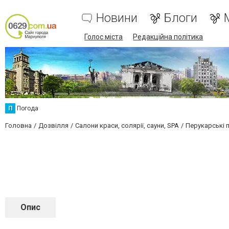
Новини
Блоги
Голос міста
Редакційна політика
П
Погода
Головна
Дозвілля
Салони краси, солярії, сауни, SPA
Перукарські 
Опис