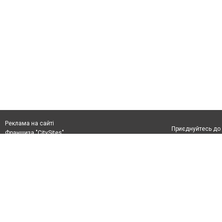
Реклама на сайті
Приєднуйтесь до 
Франшиза "CitySites"
+38 (096) 91 303 68
Віримо в повернення до Маріуполя
Допускається цит
info@0629.com.ua
тексті обов'язко
розміщення прямо
Журналисты сайта
абзацу в тексті 
Матеріали з плаш
+38 (096) 91 303 68
"Політичні новини