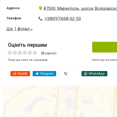
Адреса
87500, Мариуполь, шоссе Володарское
Телефон
+380(97)668-62-50
Ще 1 філіал
Оцініть першим
(
0
оцінок)
Ніхто ще не рек
Поки ще ніхто не оцінював
Reddit
Telegram
Viber
WhatsApp