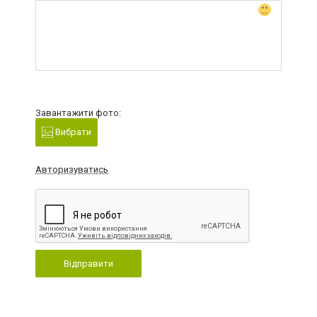
Завантажити фото:
Вибрати
Авторизуватись
Відправити