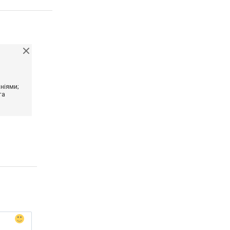
ніями;
та