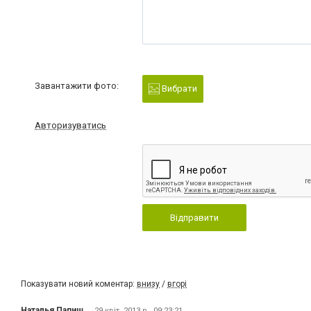
Завантажити фото:
Вибрати
Авторизуватись
Відправити
Показувати новий коментар:
внизу
/
вгорі
Наталья Папиш
29 квіт. 2013 р., 09:23:21