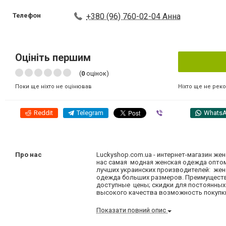
Телефон
+380 (96) 760-02-04 Анна
Оцініть першим
(
0
оцінок)
Ніхто ще не рек
Поки ще ніхто не оцінював
Reddit
Telegram
Viber
Whats
Про нас
Luckyshop.com.ua - интернет-магазин же
нас самая модная женская одежда оптом
лучших украинских производителей: женс
одежда больших размеров. Преимуществ
доступные цены; скидки для постоянных
высокого качества возможность покупки 
Показати повний опис