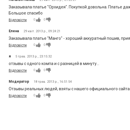
Заказывала платье "Орхидея". Покупкой довольна. Платье да
Большое спасибо
0
0
Відповісти
Елена
29 квіт. 2013 р., 09:24:21
Заказывала платье "Манго" - хороший аккуратный пошив, прият
0
0
Відповісти
я
5 трав. 2013 р., 23:15:32
отзывы с одного компа и с разницей в минуту...
0
0
Відповісти
Модератор
18 трав. 2013 р., 16:51:54
Отзывы реальных людей, взяты с нашего официального сайта l
0
0
Відповісти