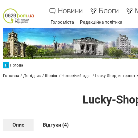
Новини
Блоги
Голос міста
Редакційна політика
П
Погода
Головна
Довідник
Шопінг
Чоловічий одяг
Lucky-Shop, интернет
Lucky-Sho
Опис
Відгуки (4)