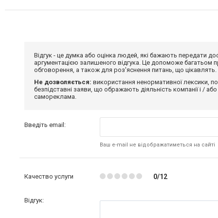
Відгук - це думка або оцінка людей, які бажають передати 
аргументацією залишеного відгука. Це допоможе багатьом пр
обговорення, а також для роз'яснення питань, що цікавлять.
Не дозволяється:
використання ненормативної лексики, по
безпідставні заяви, що ображають діяльність компанії і / або
самореклама.
Введіть email:
Ваш e-mail не відображатиметься на сайті
Качество услуги
0/12
Відгук: