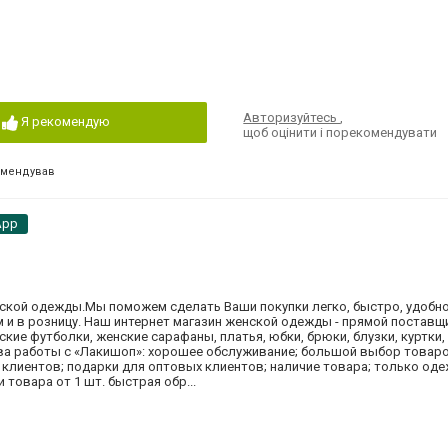
Авторизуйтесь
,
Я рекомендую
щоб оцінити і порекомендувати
омендував
App
нской одежды.Мы поможем сделать Ваши покупки легко, быстро, удобно
 и в розницу. Наш интернет магазин женской одежды - прямой постав
кие футболки, женские сарафаны, платья, юбки, брюки, блузки, куртки,
а работы с «Лакишоп»: хорошее обслуживание; большой выбор товаро
 клиентов; подарки для оптовых клиентов; наличие товара; только од
товара от 1 шт. быстрая обр...