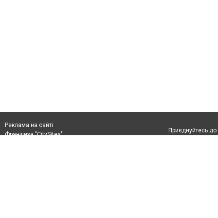
Реклама на сайті
Приєднуйтесь до 
Франшиза "CitySites"
+38 (096) 91 303 68
Віримо в повернення до Маріуполя
Допускається цит
info@0629.com.ua
тексті обов'язко
розміщення прямо
Журналисты сайта
абзацу в тексті 
Матеріали з плаш
+38 (096) 91 303 68
"Політичні новини