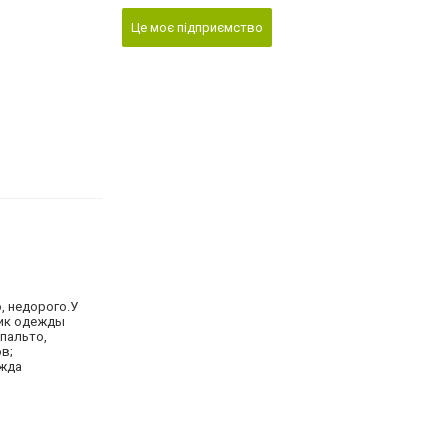
Це моє підприємство
, недорого.У
щик одежды
 пальто,
в;
ежда