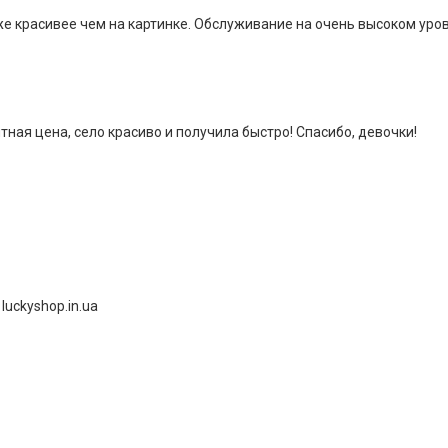
же красивее чем на картинке. Обслуживание на очень высоком уров
ная цена, село красиво и получила быстро! Спасибо, девочки!
uckyshop.in.ua