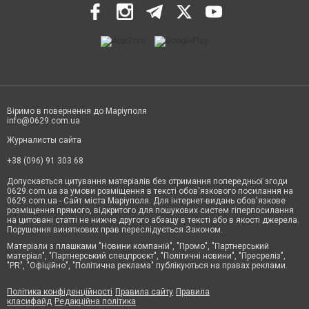
Віримо в повернення до Маріуполя
info@0629.com.ua
Журналисты сайта
+38 (096) 91 303 68
Допускається цитування матеріалів без отримання попередньої згоди
0629.com.ua за умови розміщення в тексті обов'язкового посилання на
0629.com.ua - Сайт міста Маріуполя. Для інтернет-видань обов'язкове
розміщення прямого, відкритого для пошукових систем гіперпосилання
на цитовані статті не нижче другого абзацу в тексті або в якості джерела.
Порушення виняткових прав переслідується Законом.
Матеріали з плашками "Новини компаній", "Промо", "Партнерський
матеріал", "Партнерський спецпроєкт", "Політичні новини", "Пресреліз",
"PR", "Офіційно", "Політична реклама" публікуються на правах реклами.
Політика конфіденційності
Правила сайту
Правила
класифайд
Редакційна політика