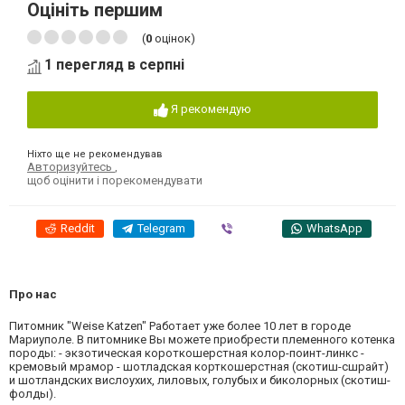
Оцініть першим
(
0
оцінок)
1 перегляд в серпні
Я рекомендую
Ніхто ще не рекомендував
Авторизуйтесь
,
щоб оцінити і порекомендувати
Reddit
Telegram
Viber
WhatsApp
Про нас
Питомник "Weise Katzen" Работает уже более 10 лет в городе
Мариуполе. В питомнике Вы можете приобрести племенного котенка
породы: - экзотическая короткошерстная колор-поинт-линкс -
кремовый мрамор - шотладская корткошерстная (скотиш-сшрайт)
и шотландских вислоухих, лиловых, голубых и биколорных (скотиш-
фолды).