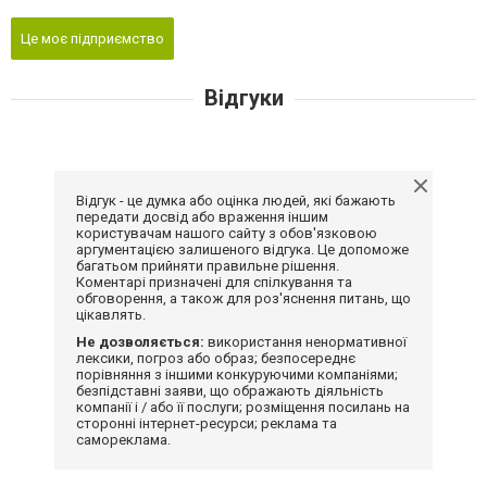
Це моє підприємство
Відгуки
Відгук - це думка або оцінка людей, які бажають
передати досвід або враження іншим
користувачам нашого сайту з обов'язковою
аргументацією залишеного відгука. Це допоможе
багатьом прийняти правильне рішення.
Коментарі призначені для спілкування та
обговорення, а також для роз'яснення питань, що
цікавлять.
Не дозволяється:
використання ненормативної
лексики, погроз або образ; безпосереднє
порівняння з іншими конкуруючими компаніями;
безпідставні заяви, що ображають діяльність
компанії і / або її послуги; розміщення посилань на
сторонні інтернет-ресурси; реклама та
самореклама.